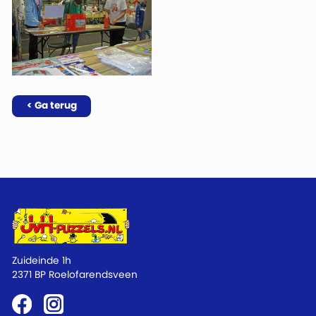
< Ga terug
Zuideinde 1h
2371 BP Roelofarendsveen