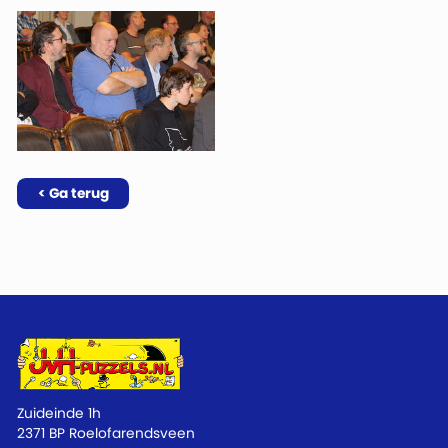
< Ga terug
Zuideinde 1h
2371 BP Roelofarendsveen