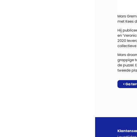
Mars Gremme
met Kees d
Hij publice
en ‘Veronic
2020 lever
collectieve 
Mars droomd
grappige ta
de puzzel. 
tweede plaa
< Ga te
Klantense