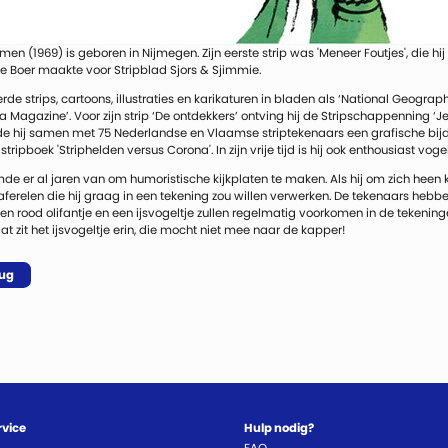
n (1969) is geboren in Nijmegen. Zijn eerste strip was 'Meneer Foutjes', die hi
e Boer maakte voor Stripblad Sjors & Sjimmie.
erde strips, cartoons, illustraties en karikaturen in bladen als ‘National Geograph
a Magazine’. Voor zijn strip ‘De ontdekkers’ ontving hij de Stripschappenning ‘
de hij samen met 75 Nederlandse en Vlaamse striptekenaars een grafische bijd
stripboek 'Striphelden versus Corona'. In zijn vrije tijd is hij ook enthousiast voge
e er al jaren van om humoristische kijkplaten te maken. Als hij om zich heen kij
ferelen die hij graag in een tekening zou willen verwerken. De tekenaars hebben
Een rood olifantje en een ijsvogeltje zullen regelmatig voorkomen in de tekeni
t zit het ijsvogeltje erin, die mocht niet mee naar de kapper!
rug
rvice
Hulp nodig?