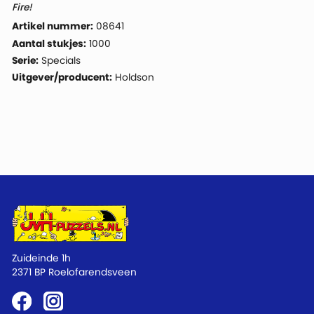
Fire!
Artikel nummer:
08641
Aantal stukjes:
1000
Serie:
Specials
Uitgever/producent:
Holdson
Zuideinde 1h
2371 BP Roelofarendsveen