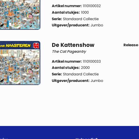
Artikel nummer:
1110100032
Aantal stukjes:
1000
Serie:
Standaard Collectie
Uitgever/producent:
Jumbo
De Kattenshow
Release
The Cat Pageantry
Artikel nummer:
1110100033
Aantal stukjes:
2000
Serie:
Standaard Collectie
Uitgever/producent:
Jumbo