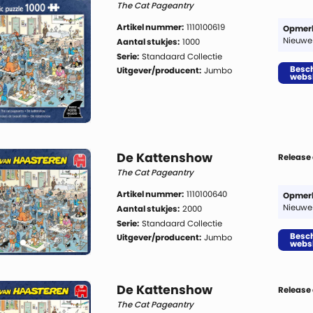
The Cat Pageantry
Artikel nummer:
1110100619
Opmerk
Nieuwe
Aantal stukjes:
1000
Serie:
Standaard Collectie
Besch
Uitgever/producent:
Jumbo
webs
De Kattenshow
Release
The Cat Pageantry
Artikel nummer:
1110100640
Opmerk
Nieuwe
Aantal stukjes:
2000
Serie:
Standaard Collectie
Besch
Uitgever/producent:
Jumbo
webs
De Kattenshow
Release
The Cat Pageantry