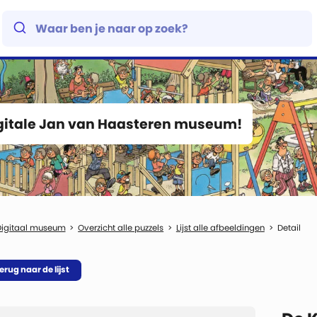
igitale Jan van Haasteren museum!
Digitaal museum
Overzicht alle puzzels
Lijst alle afbeeldingen
Detail
erug naar de lijst