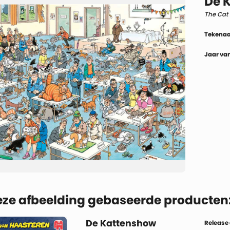
De 
The Cat
Tekenaa
Jaar van
eze afbeelding gebaseerde producten
De Kattenshow
Release