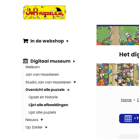
In de webshop
Het d
Digitaal museum
Welkom
Jan van Haasteren
Studio Jan van Haasteren
Overzicht alle puzzels
Opzet en historie
Lijst alle afbeeldingen
Lijst alle puzzels
< T
Nieuws
Op Zolder