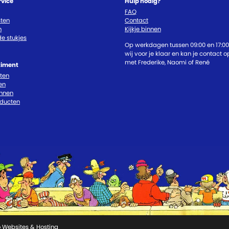
rvice
Hulp nodig?
FAQ
ten
Contact
n
Kijkje binnen
e stukjes
Op werkdagen tussen 09:00 en 17:00
wij voor je klaar en kan je contact
met Frederike, Naomi of René
timent
cten
en
nnen
oducten
 Websites & Hosting