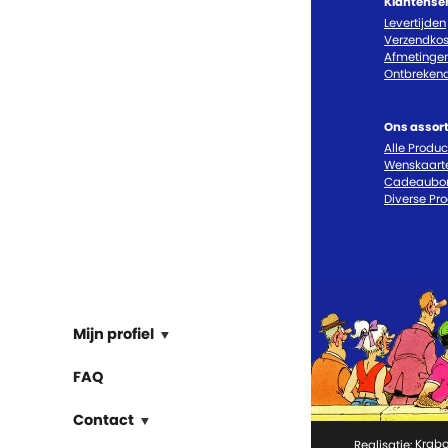
Klantense
Levertijden
Verzendkos
Afmetinge
Ontbrekend
Ons assor
Alle Produ
Wenskaart
Cadeaubo
Diverse Pr
Mijn profiel
FAQ
Contact
Realisatie:
Krabo