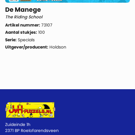
De Manege
The Riding School
Artikel nummer:
73107
Aantal stukjes:
100
Serie:
Specials
Uitgever/producent:
Holdson
Zuideinde 1h
2371 BP Roelofarendsveen