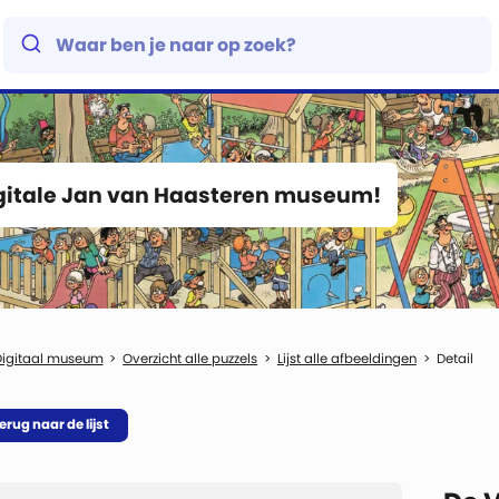
igitale Jan van Haasteren museum!
Digitaal museum
Overzicht alle puzzels
Lijst alle afbeeldingen
Detail
erug naar de lijst