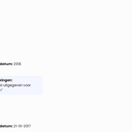
 datum:
2018
ingen:
l uitgegeven voor
m"
 datum:
21-01-2017