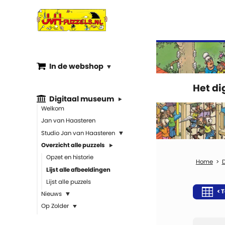
In de webshop
Het d
Digitaal museum
Welkom
Jan van Haasteren
Studio Jan van Haasteren
Overzicht alle puzzels
Opzet en historie
Lijst alle afbeeldingen
Lijst alle puzzels
< T
Nieuws
Op Zolder