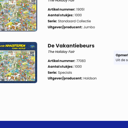
The Holiday Fair
Artikel nummer:
19051
Aantal stukjes:
1000
Serie:
Standaard Collectie
Uitgever/producent:
Jumbo
De Vakantiebeurs
The Holiday Fair
Opmerk
Uit de 
Artikel nummer:
77083
Aantal stukjes:
1000
Serie:
Specials
Uitgever/producent:
Holdson