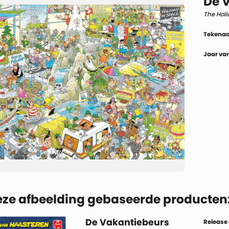
De 
The Holi
Tekenaa
Jaar van
eze afbeelding gebaseerde producten
De Vakantiebeurs
Release