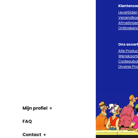
Klantense
Levertijden
Verzendkos
Afmetinge
Ontbrekend
Ons assor
Alle Produ
Wenskaart
Cadeaubo
Diverse Pr
Mijn profiel
FAQ
Contact