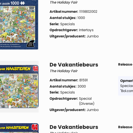
The Holiday Fair
Artikel nummer:
1119802002
Aantal stukjes:
1000
Serie:
Specials
Opdrachtgever:
Intertoys
Uitgever/producent:
Jumbo
De Vakantiebeurs
Release
The Holiday Fair
Artikel nummer:
81591
Opmerk
Speciaa
Aantal stukjes:
3000
"Bol.co
Serie:
Specials
Opdrachtgever:
Special
(Diverse)
Uitgever/producent:
Jumbo
De Vakantiebeurs
Release