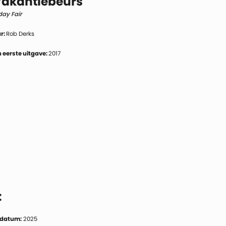
Vakantiebeurs
day Fair
r:
Rob Derks
 eerste uitgave:
2017
:
 datum:
2025