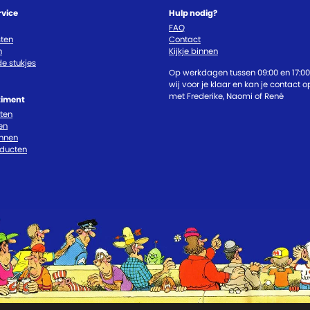
rvice
Hulp nodig?
FAQ
ten
Contact
n
Kijkje binnen
e stukjes
Op werkdagen tussen 09:00 en 17:00
wij voor je klaar en kan je contact
met Frederike, Naomi of René
timent
cten
en
nnen
oducten