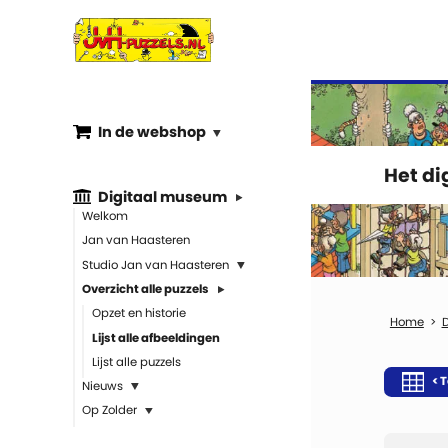
In de webshop
Het d
Digitaal museum
Welkom
Jan van Haasteren
Studio Jan van Haasteren
Overzicht alle puzzels
Opzet en historie
Lijst alle afbeeldingen
Lijst alle puzzels
< T
Nieuws
Op Zolder