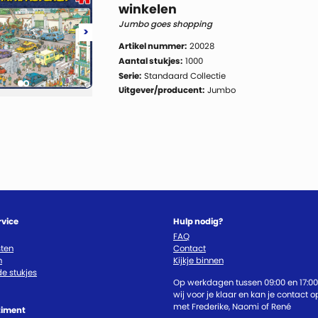
winkelen
Jumbo goes shopping
>
Artikel nummer:
20028
Aantal stukjes:
1000
Serie:
Standaard Collectie
Uitgever/producent:
Jumbo
rvice
Hulp nodig?
FAQ
ten
Contact
n
Kijkje binnen
e stukjes
Op werkdagen tussen 09:00 en 17:00
wij voor je klaar en kan je contact
met Frederike, Naomi of René
timent