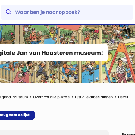
igitale Jan van Haasteren museum!
Digitaal museum
Overzicht alle puzzels
Lijst alle afbeeldingen
Detail
erug naar de lijst