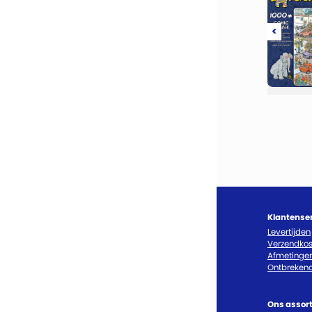
<
Klantense
Levertijden
Verzendkos
Afmetinge
Ontbrekend
Ons assor