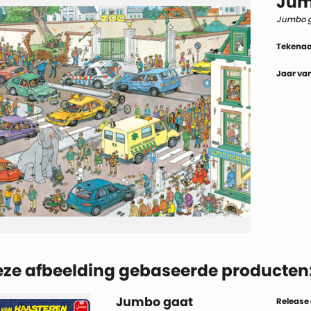
Jum
Jumbo g
Tekenaa
Jaar van
eze afbeelding gebaseerde producten
Jumbo gaat
Release