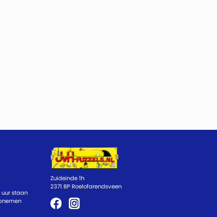
Zuideinde 1h
2371 BP Roelofarendsveen
 uur staan
 opnemen