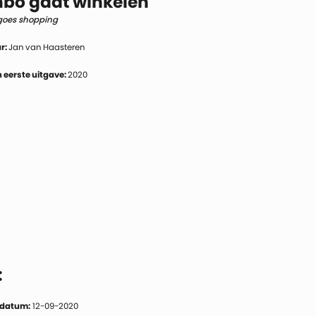
bo gaat winkelen
oes shopping
r:
Jan van Haasteren
 eerste uitgave:
2020
:
 datum:
12-09-2020