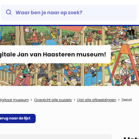
igitale Jan van Haasteren museum!
Digitaal museum
Overzicht alle puzzels
Lijst alle afbeeldingen
Detail
erug naar de lijst