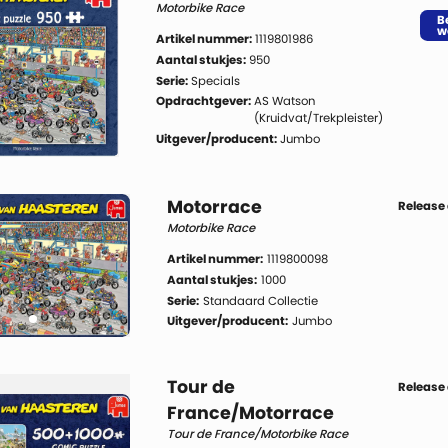
Motorbike Race
B
w
Artikel nummer:
1119801986
Aantal stukjes:
950
Serie:
Specials
Opdrachtgever:
AS Watson
(Kruidvat/Trekpleister)
Uitgever/producent:
Jumbo
Motorrace
Release
Motorbike Race
Artikel nummer:
1119800098
Aantal stukjes:
1000
Serie:
Standaard Collectie
Uitgever/producent:
Jumbo
Tour de
Release
France/Motorrace
Tour de France/Motorbike Race