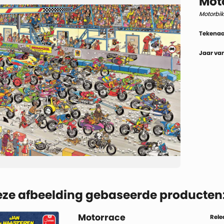
Mot
Motorbi
Tekenaa
Jaar van
eze afbeelding gebaseerde producten
Motorrace
Rele