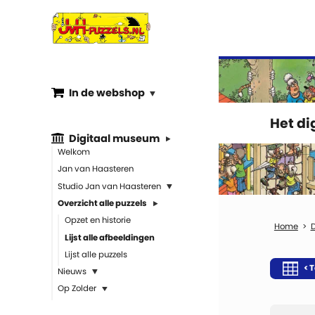
In de webshop
Het d
Digitaal museum
Welkom
Jan van Haasteren
Studio Jan van Haasteren
Overzicht alle puzzels
Opzet en historie
Lijst alle afbeeldingen
Lijst alle puzzels
< T
Nieuws
Op Zolder