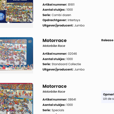
Artikel nummer:
81611
Aantal stukjes:
1000
Serie:
Combi dozen
Opdrachtgever:
Intertoys
Uitgever/producent:
Jumbo
Motorrace
Release
Motorbike Race
Artikel nummer:
02046
Aantal stukjes:
1000
Serie:
Standaard Collectie
Uitgever/producent:
Jumbo
Motorrace
Motorbike Race
Opmerk
Uit de s
Artikel nummer:
08641
Aantal stukjes:
1000
Serie:
Specials