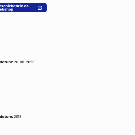
eschikbaar in de
ebshop
 datum:
26-08-2023
 datum:
2018