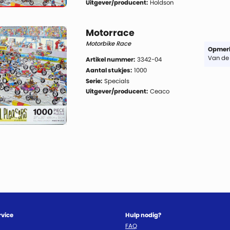
Uitgever/producent:
Holdson
Motorrace
Motorbike Race
Opmerk
Van de 
Artikel nummer:
3342-04
Aantal stukjes:
1000
Serie:
Specials
Uitgever/producent:
Ceaco
rvice
Hulp nodig?
FAQ