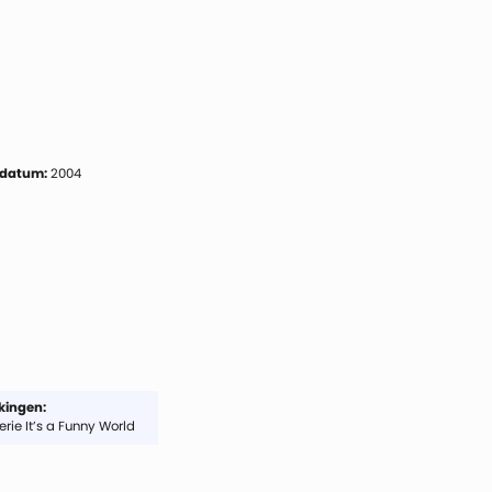
 datum:
2004
ingen:
erie It’s a Funny World