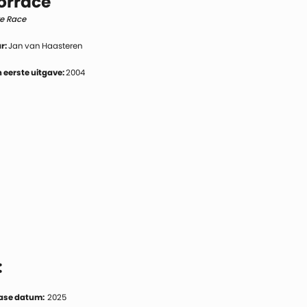
orrace
ke Race
r:
Jan van Haasteren
 eerste uitgave:
2004
:
ase datum:
2025