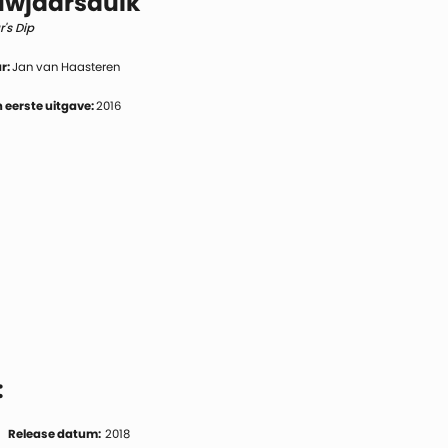
uwjaarsduik
's Dip
r:
Jan van Haasteren
 eerste uitgave:
2016
:
Release datum:
2018