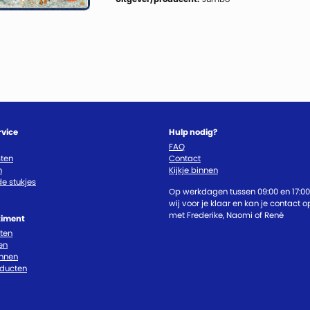
rvice
Hulp nodig?
FAQ
ten
Contact
n
Kijkje binnen
e stukjes
Op werkdagen tussen 09:00 en 17:00
wij voor je klaar en kan je contact
met Frederike, Naomi of René
timent
cten
en
nnen
oducten