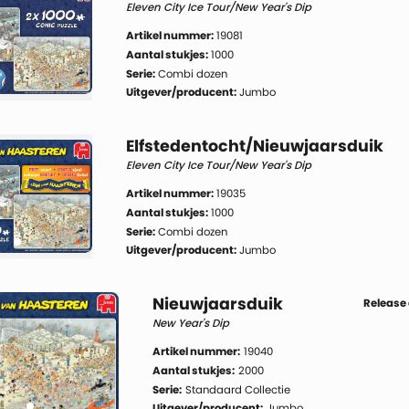
Eleven City Ice Tour/New Year's Dip
Artikel nummer:
19081
Aantal stukjes:
1000
Serie:
Combi dozen
Uitgever/producent:
Jumbo
Elfstedentocht/Nieuwjaarsduik
Eleven City Ice Tour/New Year's Dip
Artikel nummer:
19035
Aantal stukjes:
1000
Serie:
Combi dozen
Uitgever/producent:
Jumbo
Nieuwjaarsduik
Release
New Year's Dip
Artikel nummer:
19040
Aantal stukjes:
2000
Serie:
Standaard Collectie
Uitgever/producent:
Jumbo