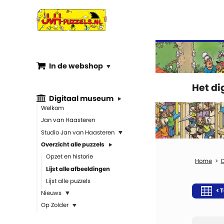
In de webshop
Het d
Digitaal museum
Welkom
Jan van Haasteren
Studio Jan van Haasteren
Overzicht alle puzzels
Opzet en historie
Lijst alle afbeeldingen
Lijst alle puzzels
< T
Nieuws
Op Zolder