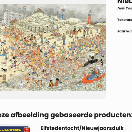
Nie
New Year
Tekenaa
Jaar van
eze afbeelding gebaseerde producten
Elfstedentocht/Nieuwjaarsduik