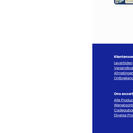
Klantense
Levertijden
Verzendkos
Afmetinge
Ontbrekend
Ons assor
Alle Produ
Wenskaart
Cadeaubo
Diverse Pr