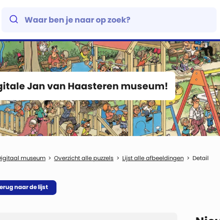
igitale Jan van Haasteren museum!
Digitaal museum
Overzicht alle puzzels
Lijst alle afbeeldingen
Detail
erug naar de lijst