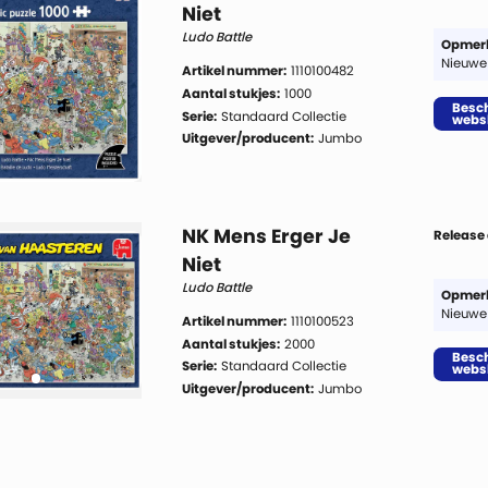
Niet
Ludo Battle
Opmerk
Nieuwe
Artikel nummer:
1110100482
Aantal stukjes:
1000
Besch
Serie:
Standaard Collectie
webs
Uitgever/producent:
Jumbo
NK Mens Erger Je
Release
Niet
Ludo Battle
Opmerk
Nieuwe
Artikel nummer:
1110100523
Aantal stukjes:
2000
Besch
Serie:
Standaard Collectie
webs
Uitgever/producent:
Jumbo