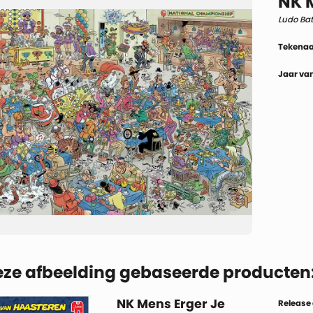
NK M
Ludo Bat
Tekenaa
Jaar van
eze afbeelding gebaseerde producten
NK Mens Erger Je
Release