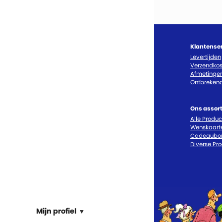
Klantense
Levertijden
Verzendkos
Afmetinge
Ontbrekend
Ons assor
Alle Produ
Wenskaart
Cadeaubo
Diverse Pr
Mijn profiel