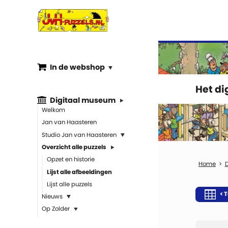
In de webshop
Het d
Digitaal museum
Welkom
Jan van Haasteren
Studio Jan van Haasteren
Overzicht alle puzzels
Opzet en historie
Lijst alle afbeeldingen
Lijst alle puzzels
< T
Nieuws
Op Zolder