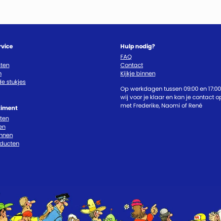
rvice
Hulp nodig?
FAQ
ten
Contact
n
Kijkje binnen
e stukjes
Op werkdagen tussen 09:00 en 17:00
wij voor je klaar en kan je contact
met Frederike, Naomi of René
timent
cten
en
nnen
oducten