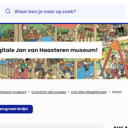
igitale Jan van Haasteren museum!
Digitaal museum
Overzicht alle puzzels
Lijst alle afbeeldingen
Detail
erug naar de lijst