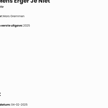
ens Erger Je Niet
tle
r:
Mars Gremmen
 eerste uitgave:
2025
:
 datum:
04-02-2025