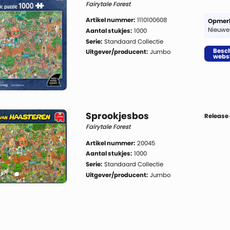
Fairytale Forest
Artikel nummer:
1110100608
Opmerk
Nieuwe
Aantal stukjes:
1000
Serie:
Standaard Collectie
Besch
Uitgever/producent:
Jumbo
webs
Sprookjesbos
Release
Fairytale Forest
Artikel nummer:
20045
Aantal stukjes:
1000
Serie:
Standaard Collectie
Uitgever/producent:
Jumbo