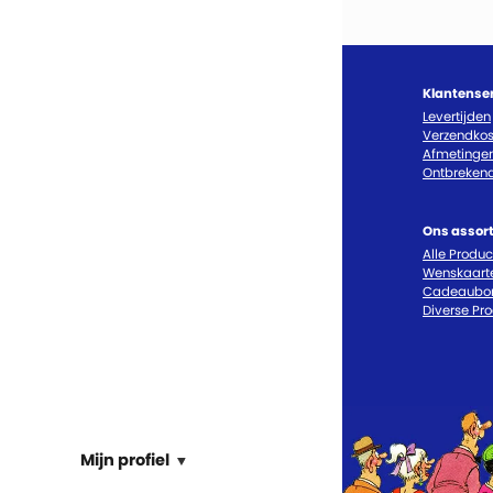
Klantense
Levertijden
Verzendkos
Afmetinge
Ontbrekend
Ons assor
Alle Produ
Wenskaart
Cadeaubo
Diverse Pr
Mijn profiel