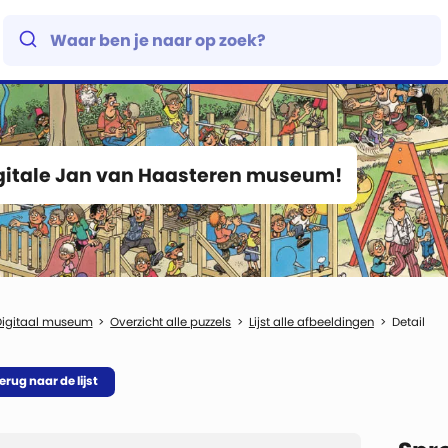
igitale Jan van Haasteren museum!
Digitaal museum
Overzicht alle puzzels
Lijst alle afbeeldingen
Detail
erug naar de lijst