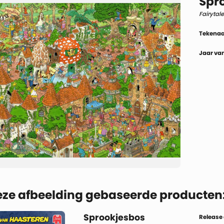
Spr
Fairytale
Tekenaa
Jaar van
eze afbeelding gebaseerde producten
Sprookjesbos
Release