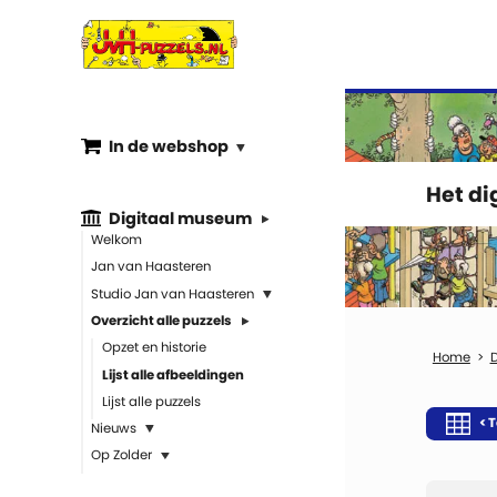
In de webshop
Het d
Digitaal museum
Welkom
Jan van Haasteren
Studio Jan van Haasteren
Overzicht alle puzzels
Opzet en historie
Lijst alle afbeeldingen
Lijst alle puzzels
< T
Nieuws
Op Zolder