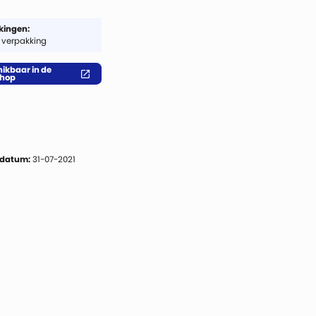
ingen:
 verpakking
ikbaar in de
hop
 datum:
31-07-2021