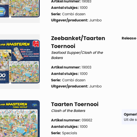
Artikel nummer:
19083
Aantal stukjes:
1000
Serie:
Combi dozen
Uitgever/producent:
Jumbo
Zeebanket/Taarten
Release
Toernooi
Seafood Supper/Clash of the
Bakers
Artikel nummer:
19003
Aantal stukjes:
1000
Serie:
Combi dozen
Uitgever/producent:
Jumbo
Taarten Toernooi
Clash of the Bakers
Opmerk
Uit de 
Artikel nummer:
09662
Aantal stukjes:
1000
Serie:
Specials