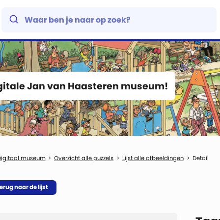
igitale Jan van Haasteren museum!
Digitaal museum
Overzicht alle puzzels
Lijst alle afbeeldingen
Detail
erug naar de lijst