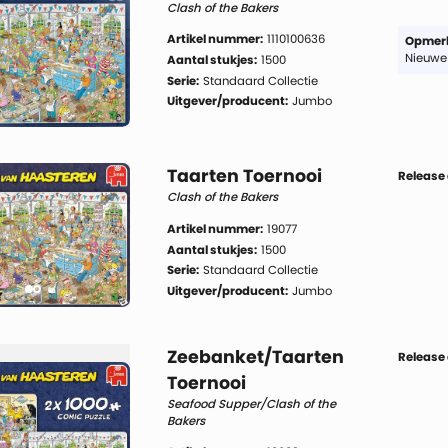
Clash of the Bakers
Artikel nummer:
1110100636
Opmerk
Nieuwe
Aantal stukjes:
1500
Serie:
Standaard Collectie
Uitgever/producent:
Jumbo
Taarten Toernooi
Release
Clash of the Bakers
Artikel nummer:
19077
Aantal stukjes:
1500
Serie:
Standaard Collectie
Uitgever/producent:
Jumbo
Zeebanket/Taarten
Release
Toernooi
Seafood Supper/Clash of the
Bakers