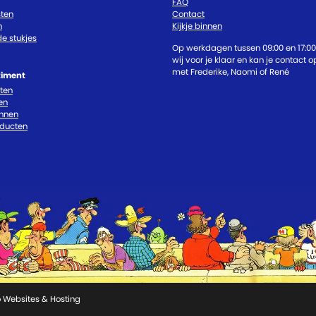
FAQ
ten
Contact
n
Kijkje binnen
e stukjes
Op werkdagen tussen 09:00 en 17:00
wij voor je klaar en kan je contact
met Frederike, Naomi of René
timent
cten
en
nnen
oducten
 Websites & Hosting