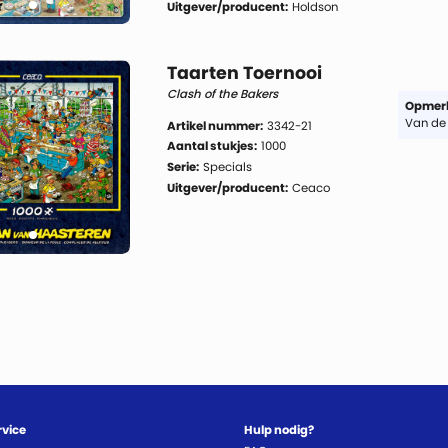
Uitgever/producent:
Holdson
Taarten Toernooi
Clash of the Bakers
Opmerk
Van de 
Artikel nummer:
3342-21
Aantal stukjes:
1000
Serie:
Specials
Uitgever/producent:
Ceaco
rvice
Hulp nodig?