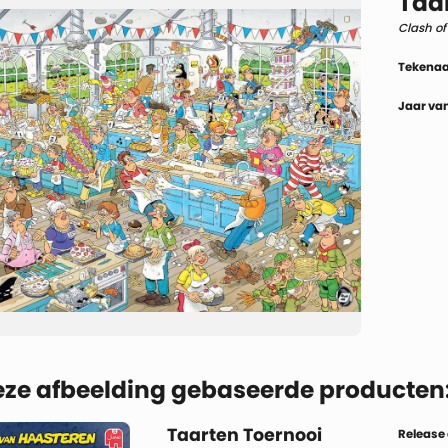
Taa
Clash of
Tekenaa
Jaar van
eze afbeelding gebaseerde producten
Taarten Toernooi
Release