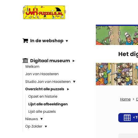
In de webshop
Het d
Digitaal museum
Welkom
Jan van Haasteren
Studio Jan van Haasteren
Overzicht alle puzzels
Opzet en historie
Lijst alle afbeeldingen
Lijst alle puzzels
< T
Nieuws
Op Zolder