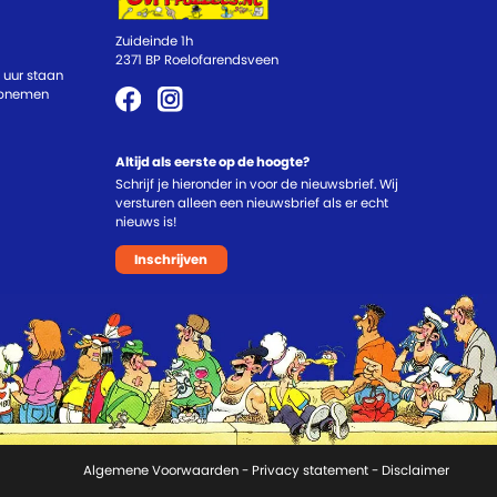
Zuideinde 1h
2371 BP Roelofarendsveen
 uur staan
 opnemen
Altijd als eerste op de hoogte?
Schrijf je hieronder in voor de nieuwsbrief. Wij
versturen alleen een nieuwsbrief als er echt
nieuws is!
Inschrijven
Algemene Voorwaarden
-
Privacy statement
- Disclaimer