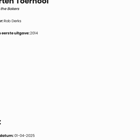
rten Toernooi
 the Bakers
r:
Rob Derks
 eerste uitgave:
2014
:
 datum:
01-04-2025