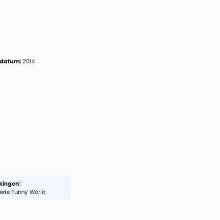
 datum:
2014
ingen:
serie Funny World