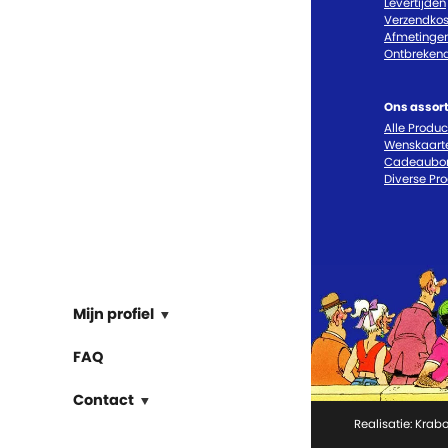
Levertijden
Verzendkos
Afmetinge
Ontbrekend
Ons assor
Alle Produ
Wenskaart
Cadeaubo
Diverse Pr
Mijn profiel
FAQ
Contact
Realisatie:
Krabo