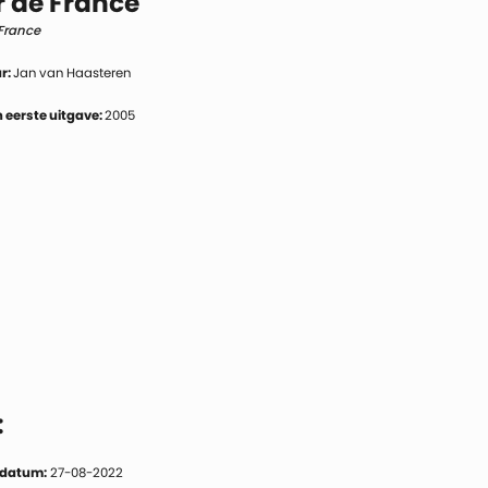
r de France
France
r:
Jan van Haasteren
 eerste uitgave:
2005
:
 datum:
27-08-2022