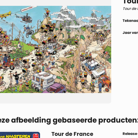
Tou
Tour de 
Tekenaa
Jaar van
eze afbeelding gebaseerde producten
Tour de France
Release