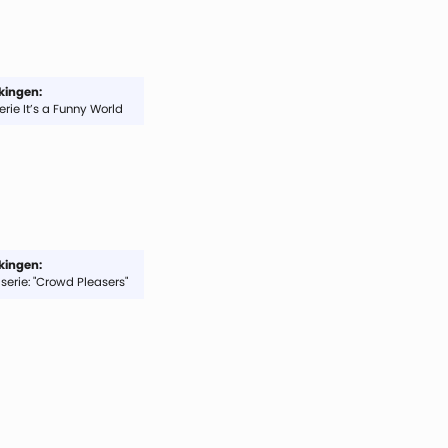
ingen:
erie It’s a Funny World
ingen:
serie: "Crowd Pleasers"