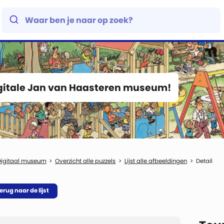
igitale Jan van Haasteren museum!
Digitaal museum
Overzicht alle puzzels
Lijst alle afbeeldingen
Detail
erug naar de lijst