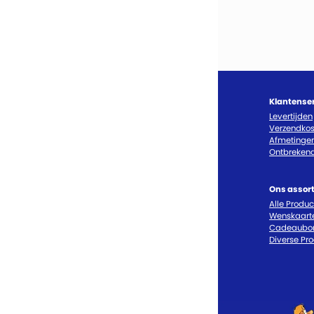
Klantense
Levertijden
Verzendkos
Afmetinge
Ontbrekend
Ons assor
Alle Produ
Wenskaart
Cadeaubo
Diverse Pr