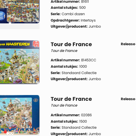
Artikel nummer:
81611
Aantal stukjes:
500
Serie:
Combi dozen
Opdrachtgever:
Intertoys
Uitgever/producent:
Jumbo
Tour de France
Release
Tour de France
Artikel nummer:
81453CC
Aantal stukjes:
1000
Serie:
Standaard Collectie
Uitgever/producent:
Jumbo
Tour de France
Release
Tour de France
Artikel nummer:
02086
Aantal stukjes:
1500
Serie:
Standaard Collectie
Uitgever/producent:
Jumbo