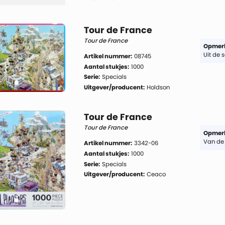
Tour de France
Tour de France
Opmerk
Uit de s
Artikel nummer:
08745
Aantal stukjes:
1000
Serie:
Specials
Uitgever/producent:
Holdson
Tour de France
Tour de France
Opmerk
Van de 
Artikel nummer:
3342-06
Aantal stukjes:
1000
Serie:
Specials
Uitgever/producent:
Ceaco