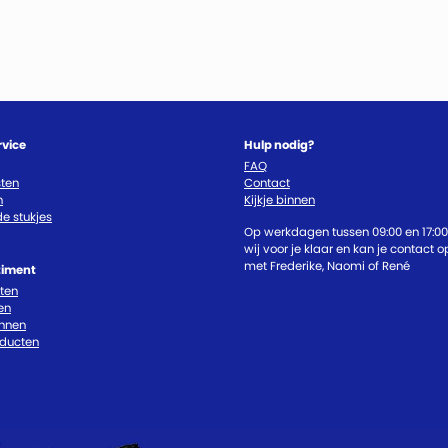
rvice
Hulp nodig?
FAQ
ten
Contact
n
Kijkje binnen
e stukjes
Op werkdagen tussen 09:00 en 17:00
wij voor je klaar en kan je contact
met Frederike, Naomi of René
timent
cten
en
nnen
oducten