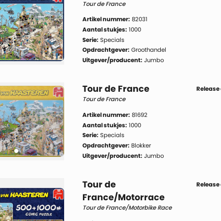
Tour de France
Artikel nummer:
82031
Aantal stukjes:
1000
Serie:
Specials
Opdrachtgever:
Groothandel
Uitgever/producent:
Jumbo
Tour de France
Release
Tour de France
Artikel nummer:
81692
Aantal stukjes:
1000
Serie:
Specials
Opdrachtgever:
Blokker
Uitgever/producent:
Jumbo
Tour de
Release
France/Motorrace
Tour de France/Motorbike Race