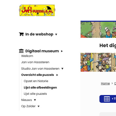
In de webshop
Het d
Digitaal museum
Welkom
Jan van Haasteren
Studio Jan van Haasteren
Overzicht alle puzzels
Opzet en historie
Lijst alle afbeeldingen
Lijst alle puzzels
< T
Nieuws
Op Zolder