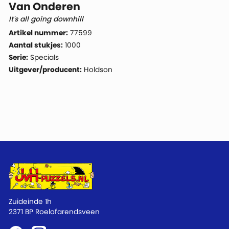
Van Onderen
It's all going downhill
Artikel nummer:
77599
Aantal stukjes:
1000
Serie:
Specials
Uitgever/producent:
Holdson
Zuideinde 1h
2371 BP Roelofarendsveen