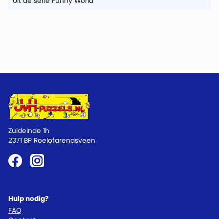
Uit de serie Funny World
Zuideinde 1h
2371 BP Roelofarendsveen
Hulp nodig?
FAQ