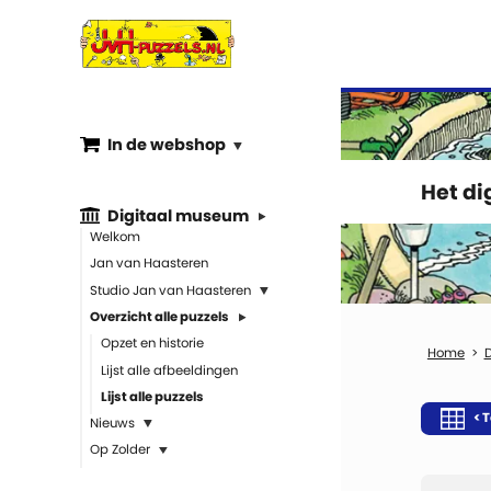
In de webshop
Het d
Digitaal museum
Welkom
Jan van Haasteren
Studio Jan van Haasteren
Overzicht alle puzzels
Opzet en historie
Lijst alle afbeeldingen
Lijst alle puzzels
< T
Nieuws
Op Zolder