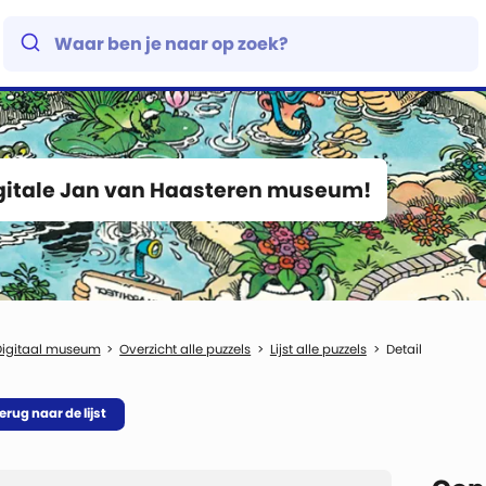
igitale Jan van Haasteren museum!
Digitaal museum
Overzicht alle puzzels
Lijst alle puzzels
Detail
erug naar de lijst