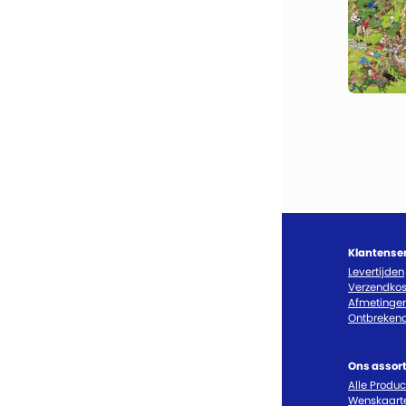
Klantense
Levertijden
Verzendkos
Afmetinge
Ontbrekend
Ons assor
Alle Produ
Wenskaart