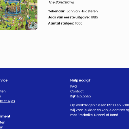
The Bandstand
Tekenaar:
Jan van Haasteren
Jaar van eerste uitgave:
1985
Aantal stukjes:
1000
rvice
Hulp nodig?
FAQ
ten
Contact
n
Kijkje binnen
e stukjes
Op werkdagen tussen 09:00 en 17:00
wij voor je klaar en kan je contact
met Frederike, Naomi of René
timent
cten
en