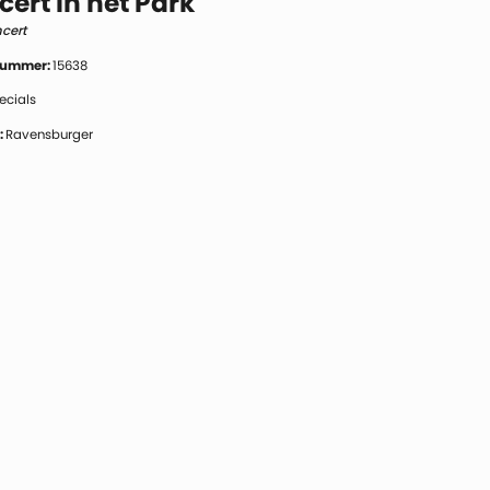
ert in het Park
cert
 nummer:
15638
ecials
:
Ravensburger