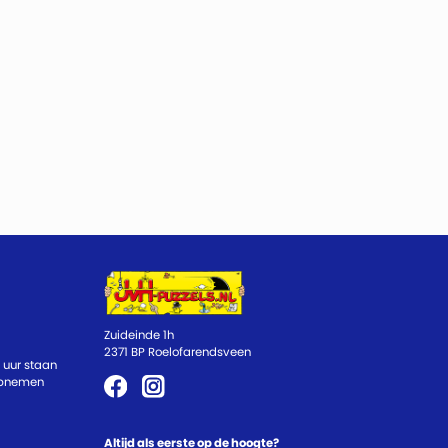
Zuideinde 1h
2371 BP Roelofarendsveen
 uur staan
 opnemen
Altijd als eerste op de hoogte?