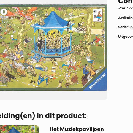
Conc
Park Con
Artikel
Serie:
Sp
Uitgever
lding(en) in dit product:
Het Muziekpaviljoen