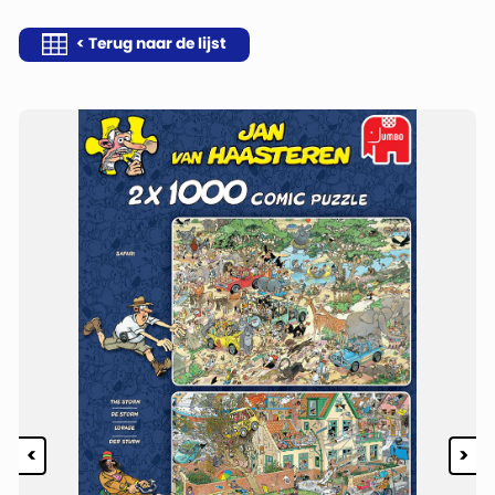
< Terug naar de lijst
<
>