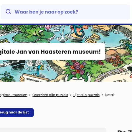
igitale Jan van Haasteren museum!
Digitaal museum
Overzicht alle puzzels
Lijst alle puzzels
Detail
erug naar de lijst