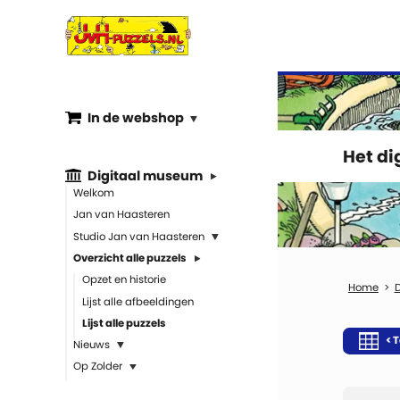
In de webshop
Het d
Digitaal museum
Welkom
Jan van Haasteren
Studio Jan van Haasteren
Overzicht alle puzzels
Opzet en historie
Lijst alle afbeeldingen
Lijst alle puzzels
< T
Nieuws
Op Zolder