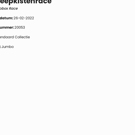
Zeepkistenrace
pbox Race
 datum:
26-02-2022
 nummer:
20053
andaard Collectie
:
Jumbo