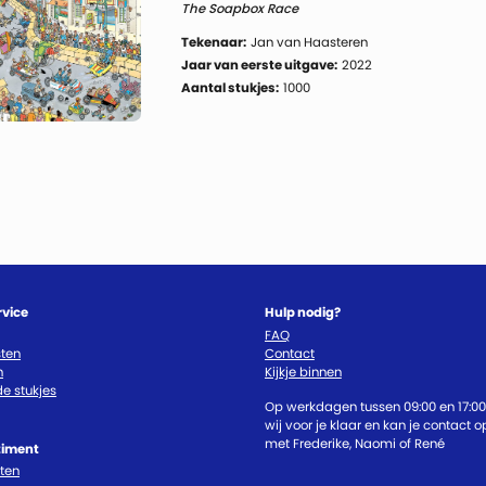
The Soapbox Race
Tekenaar:
Jan van Haasteren
Jaar van eerste uitgave:
2022
Aantal stukjes:
1000
rvice
Hulp nodig?
FAQ
ten
Contact
n
Kijkje binnen
e stukjes
Op werkdagen tussen 09:00 en 17:00
wij voor je klaar en kan je contact
met Frederike, Naomi of René
timent
cten