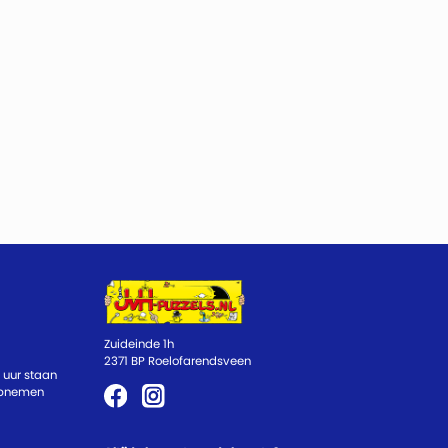
Zuideinde 1h
2371 BP Roelofarendsveen
 uur staan
 opnemen