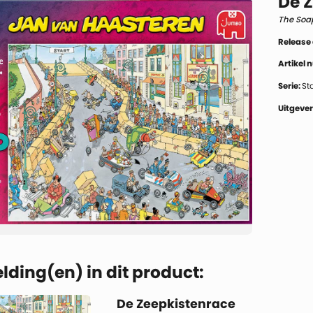
De 
The Soa
Release
Artikel
Serie:
St
Uitgever
lding(en) in dit product:
De Zeepkistenrace