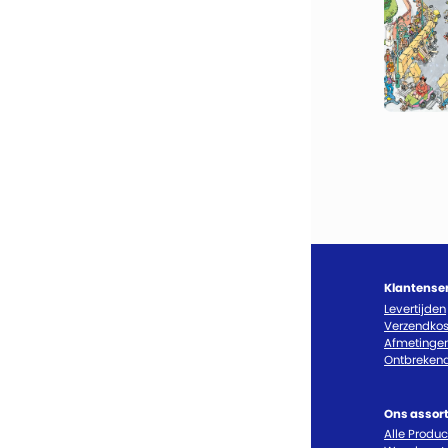
Klantense
Levertijden
Verzendkos
Afmetinge
Ontbrekend
Ons assor
Alle Produ