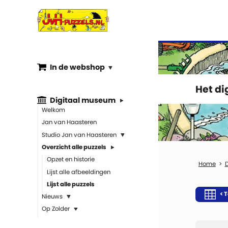
In de webshop
Het d
Digitaal museum
Welkom
Jan van Haasteren
Studio Jan van Haasteren
Overzicht alle puzzels
Opzet en historie
Lijst alle afbeeldingen
Lijst alle puzzels
< T
Nieuws
Op Zolder