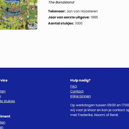
The Bandstand
Tekenaar:
Jan van Haasteren
Jaar van eerste uitgave:
1985
Aantal stukjes:
1000
rvice
Hulp nodig?
FAQ
ten
Contact
n
Kijkje binnen
e stukjes
Op werkdagen tussen 09:00 en 17:00
wij voor je klaar en kan je contact
met Frederike, Naomi of René
timent
cten
en