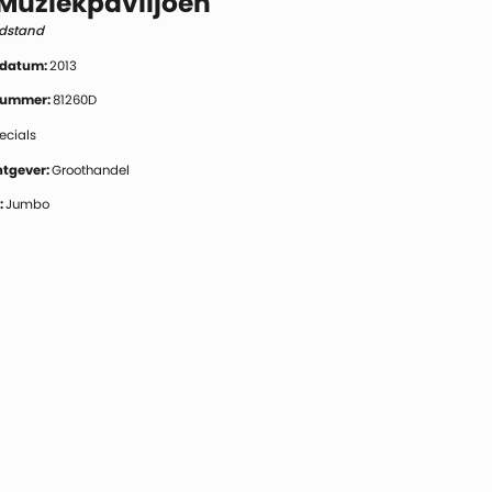
 Muziekpaviljoen
dstand
 datum:
2013
 nummer:
81260D
ecials
tgever:
Groothandel
:
Jumbo