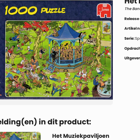
Het
The Ban
Release
Artikel
Serie:
Sp
Opdrach
Uitgever
lding(en) in dit product:
Het Muziekpaviljoen