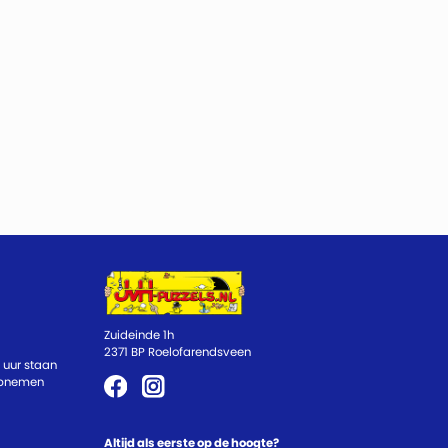
Zuideinde 1h
2371 BP Roelofarendsveen
 uur staan
 opnemen
Altijd als eerste op de hoogte?