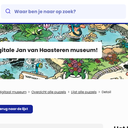
igitale Jan van Haasteren museum!
Digitaal museum
Overzicht alle puzzels
Lijst alle puzzels
Detail
erug naar de lijst