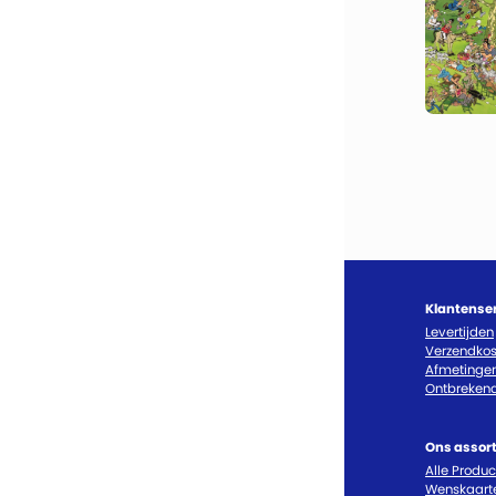
Klantense
Levertijden
Verzendkos
Afmetinge
Ontbrekend
Ons assor
Alle Produ
Wenskaart