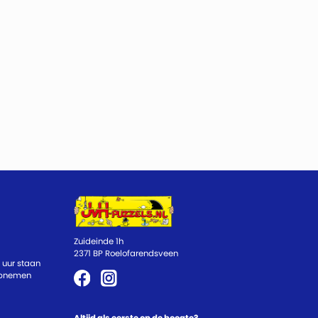
Zuideinde 1h
2371 BP Roelofarendsveen
 uur staan
 opnemen