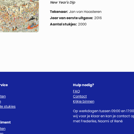
New Year's Dip
Tekenaar:
Jan van Haasteren
Jaar van eerste uitgave:
2016
Aantal stukjes:
2000
rvice
Hulp nodig?
FAQ
ten
Contact
n
Kijkje binnen
e stukjes
Op werkdagen tussen 09:00 en 17:00
wij voor je klaar en kan je contact
met Frederike, Naomi of René
timent
cten
en