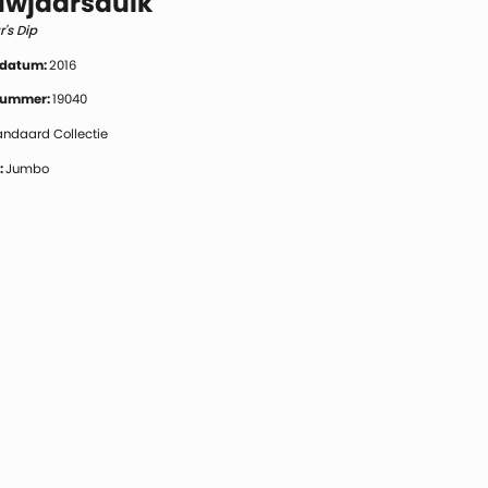
uwjaarsduik
's Dip
 datum:
2016
 nummer:
19040
andaard Collectie
:
Jumbo