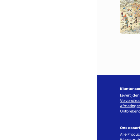
Klantense
Levertijden
Verzendkos
Afmetinge
Ontbrekend
Ons assor
Alle Produ
Wenskaart