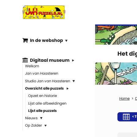
In de webshop
Het d
Digitaal museum
Welkom
Jan van Haasteren
Studio Jan van Haasteren
Overzicht alle puzzels
Opzet en historie
Lijst alle afbeeldingen
Lijst alle puzzels
< T
Nieuws
Op Zolder