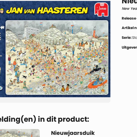
Nie
New Year
Release
Artikel
Serie:
St
Uitgever
lding(en) in dit product:
Nieuwjaarsduik