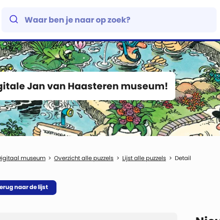
igitale Jan van Haasteren museum!
Digitaal museum
Overzicht alle puzzels
Lijst alle puzzels
Detail
erug naar de lijst