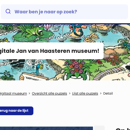
igitale Jan van Haasteren museum!
Digitaal museum
Overzicht alle puzzels
Lijst alle puzzels
Detail
erug naar de lijst