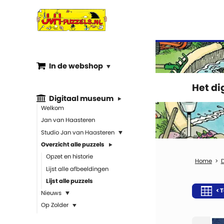
In de webshop
Het d
Digitaal museum
Welkom
Jan van Haasteren
Studio Jan van Haasteren
Overzicht alle puzzels
Opzet en historie
Lijst alle afbeeldingen
Lijst alle puzzels
< T
Nieuws
Op Zolder