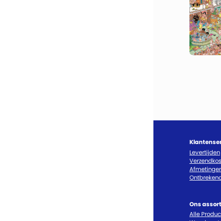
Klantense
Levertijden
Verzendkos
Afmetinge
Ontbrekend
Ons assor
Alle Produ