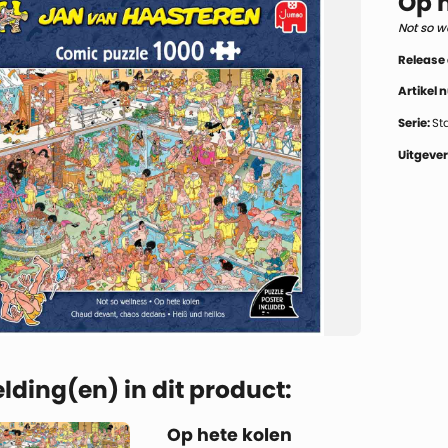
Op h
Not so w
Release
Artikel
Serie:
St
Uitgever
lding(en) in dit product:
Op hete kolen