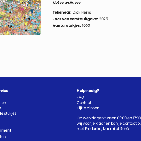
Not so wellness
Tekenaar:
Dick Heins
Jaar van eerste uitgave:
2025
Aantal stukjes:
1000
rvice
Hulp nodig?
FAQ
ten
Contact
n
Kijkje binnen
e stukjes
Op werkdagen tussen 09:00 en 17:00
wij voor je klaar en kan je contact
met Frederike, Naomi of René
timent
cten