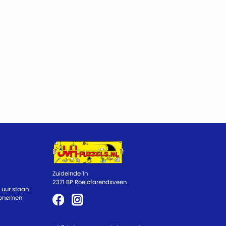
Zuideinde 1h
2371 BP Roelofarendsveen
 uur staan
 opnemen