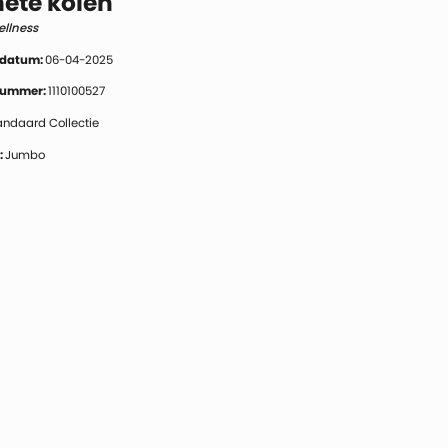
ete kolen
ellness
 datum:
06-04-2025
 nummer:
1110100527
andaard Collectie
:
Jumbo