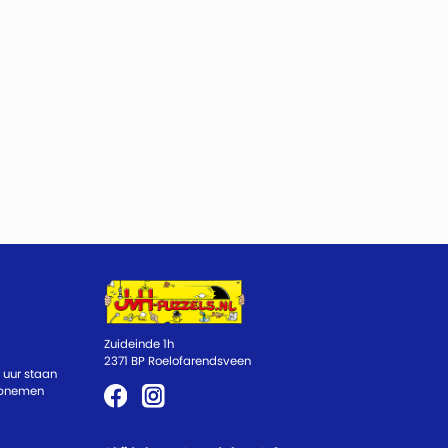
Zuideinde 1h
2371 BP Roelofarendsveen
 uur staan
 opnemen