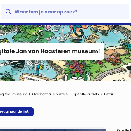
igitale Jan van Haasteren museum!
Digitaal museum
Overzicht alle puzzels
Lijst alle puzzels
Detail
erug naar de lijst