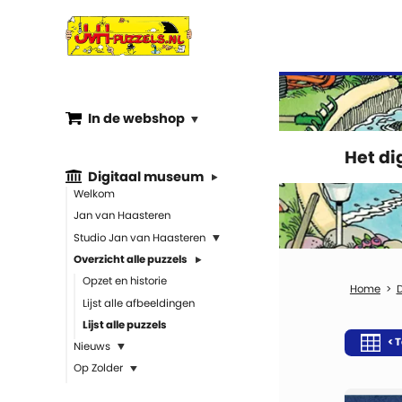
In de webshop
Het d
Digitaal museum
Welkom
Jan van Haasteren
Studio Jan van Haasteren
Overzicht alle puzzels
Opzet en historie
Lijst alle afbeeldingen
Lijst alle puzzels
< T
Nieuws
Op Zolder