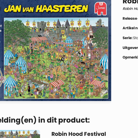
Robi
Robin Ho
Release
Artikel
Serie:
St
Uitgever
Opmerki
lding(en) in dit product:
Robin Hood Festival