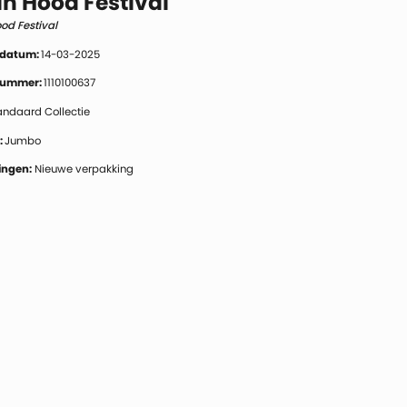
n Hood Festival
od Festival
 datum:
14-03-2025
 nummer:
1110100637
andaard Collectie
:
Jumbo
ngen:
Nieuwe verpakking