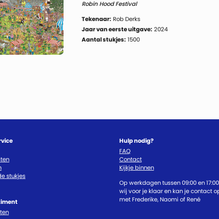
Robin Hood Festival
Tekenaar:
Rob Derks
Jaar van eerste uitgave:
2024
Aantal stukjes:
1500
rvice
Hulp nodig?
FAQ
ten
Contact
n
Kijkje binnen
e stukjes
Op werkdagen tussen 09:00 en 17:00
wij voor je klaar en kan je contact
met Frederike, Naomi of René
timent
cten