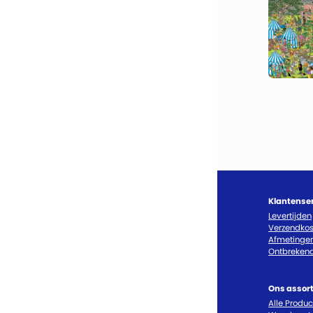
Klantense
Levertijden
Verzendkos
Afmetinge
Ontbrekend
Ons assor
Alle Produ