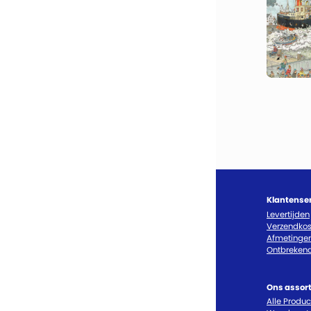
Klantense
Levertijden
Verzendkos
Afmetinge
Ontbrekend
Ons assor
Alle Produ