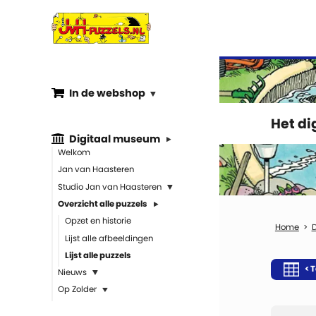
In de webshop
Het d
Digitaal museum
Welkom
Jan van Haasteren
Studio Jan van Haasteren
Overzicht alle puzzels
Opzet en historie
Lijst alle afbeeldingen
Lijst alle puzzels
< T
Nieuws
Op Zolder