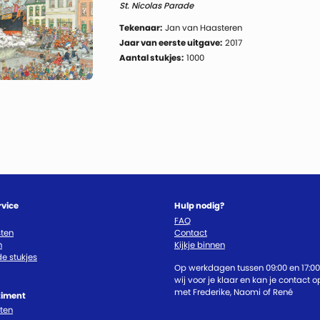
St. Nicolas Parade
Tekenaar:
Jan van Haasteren
Jaar van eerste uitgave:
2017
Aantal stukjes:
1000
rvice
Hulp nodig?
FAQ
ten
Contact
n
Kijkje binnen
e stukjes
Op werkdagen tussen 09:00 en 17:00
wij voor je klaar en kan je contact
met Frederike, Naomi of René
timent
cten