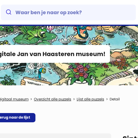
igitale Jan van Haasteren museum!
Digitaal museum
Overzicht alle puzzels
Lijst alle puzzels
Detail
erug naar de lijst