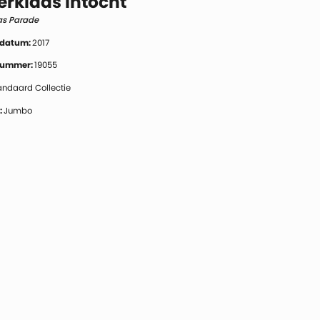
erklaas Intocht
las Parade
 datum:
2017
 nummer:
19055
andaard Collectie
:
Jumbo