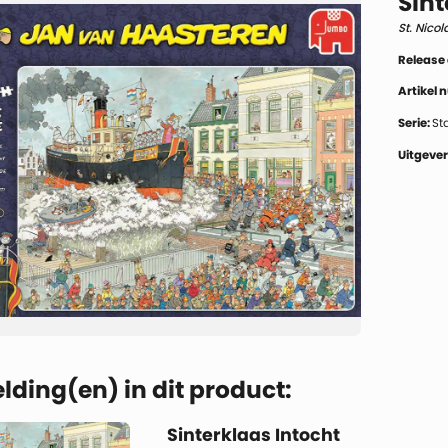
Sint
St. Nico
Release
Artikel
Serie:
St
Uitgever
lding(en) in dit product:
Sinterklaas Intocht