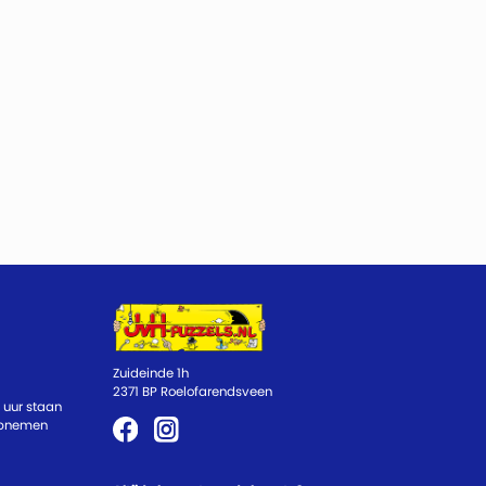
Zuideinde 1h
2371 BP Roelofarendsveen
 uur staan
 opnemen