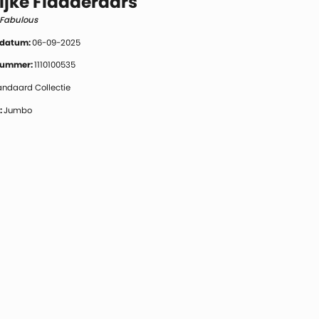
ijke Fladderaars
y Fabulous
 datum:
06-09-2025
 nummer:
1110100535
andaard Collectie
:
Jumbo