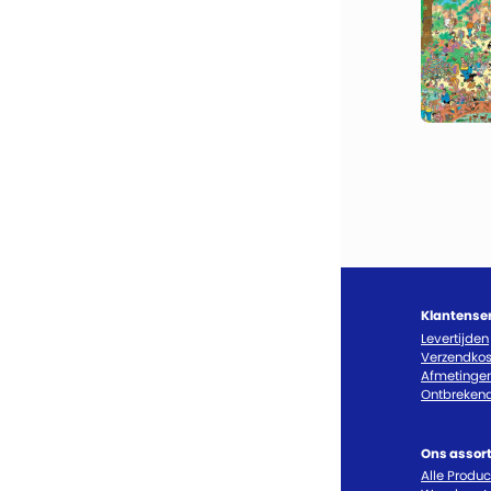
Klantense
Levertijden
Verzendkos
Afmetinge
Ontbrekend
Ons assor
Alle Produ