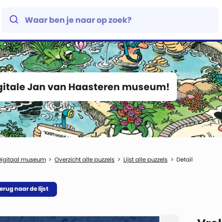
igitale Jan van Haasteren museum!
Digitaal museum
Overzicht alle puzzels
Lijst alle puzzels
Detail
erug naar de lijst