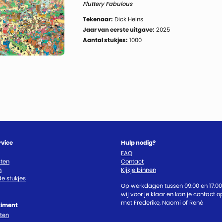
Fluttery Fabulous
Tekenaar:
Dick Heins
Jaar van eerste uitgave:
2025
Aantal stukjes:
1000
rvice
Hulp nodig?
FAQ
ten
Contact
n
Kijkje binnen
e stukjes
Op werkdagen tussen 09:00 en 17:00
wij voor je klaar en kan je contact
met Frederike, Naomi of René
timent
cten