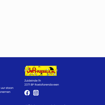
Zuideinde 1h
2371 BP Roelofarendsveen
 uur staan
 opnemen