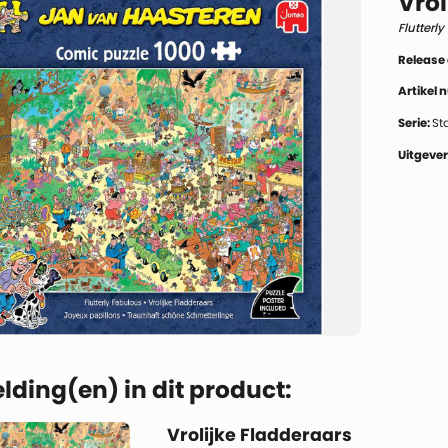
Vrol
Flutterl
Release
Artikel
Serie:
St
Uitgever
lding(en) in dit product:
Vrolijke Fladderaars