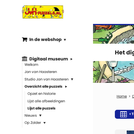
In de webshop
Het d
Digitaal museum
Welkom
Jan van Haasteren
Studio Jan van Haasteren
Overzicht alle puzzels
Opzet en historie
Lijst alle afbeeldingen
Lijst alle puzzels
< T
Nieuws
Op Zolder