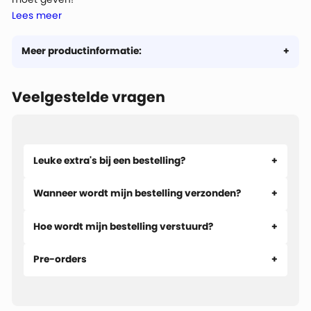
Lees meer
* De cadeaubon is drie jaar geldig, dus geen haast bij het
bestellen!
* De waarde van de cadeaubon kan in meerdere keren
Meer productinformatie:
besteed worden. Benieuwd naar het saldo?
Controleer het
hier!
Veelgestelde vragen
* De unieke code kan je invoeren in je winkelmandje. Het
saldo (of een gedeelte) van je cadeaubon wordt dan
verrekend met het totaalbedrag.
Leuke extra's bij een bestelling?
Wanneer wordt mijn bestelling verzonden?
Hoe wordt mijn bestelling verstuurd?
Pre-orders