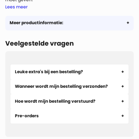
Lees meer
* De cadeaubon is drie jaar geldig, dus geen haast bij het
bestellen!
* De waarde van de cadeaubon kan in meerdere keren
Meer productinformatie:
besteed worden. Benieuwd naar het saldo?
Controleer het
hier!
Veelgestelde vragen
* De unieke code kan je invoeren in je winkelmandje. Het
saldo (of een gedeelte) van je cadeaubon wordt dan
verrekend met het totaalbedrag.
Leuke extra's bij een bestelling?
Wanneer wordt mijn bestelling verzonden?
Hoe wordt mijn bestelling verstuurd?
Pre-orders