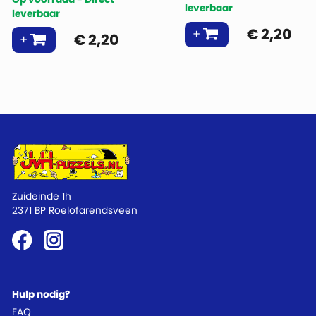
leverbaar
leverbaar
€
2,20
€
2,20
Zuideinde 1h
2371 BP Roelofarendsveen
Hulp nodig?
FAQ