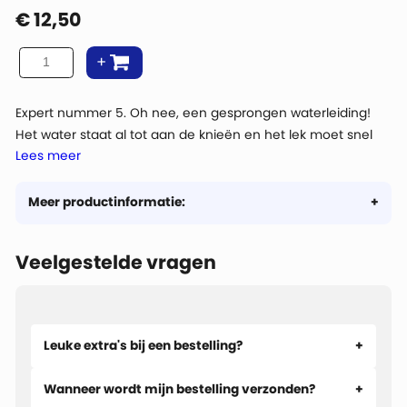
€
12,50
Expert nummer 5. Oh nee, een gesprongen waterleiding!
Het water staat al tot aan de knieën en het lek moet snel
Lees meer
gerepareerd worden. Voor Schoonvader is dit echter een te
grote klus en hij maakt zich snel uit de voeten!
Meer productinformatie:
Veelgestelde vragen
Leuke extra's bij een bestelling?
Wanneer wordt mijn bestelling verzonden?