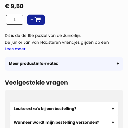
€
9,50
Dit is de de 16e puzzel van de Juniorlijn.
De junior Jan van Haasteren vriendjes glijden op een
Lees meer
gladde glijbaan. Vanuit de boom wordt er met
belangstelling toegekeken of dit wel goed gaat.
Meer productinformatie:
Veelgestelde vragen
Leuke extra's bij een bestelling?
Wanneer wordt mijn bestelling verzonden?