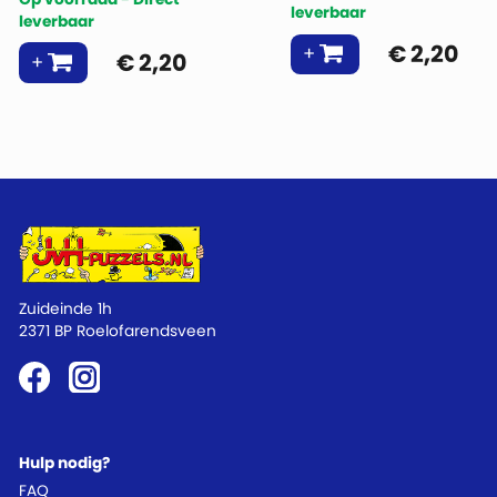
leverbaar
leverbaar
€
2,20
€
2,20
Zuideinde 1h
2371 BP Roelofarendsveen
Hulp nodig?
FAQ