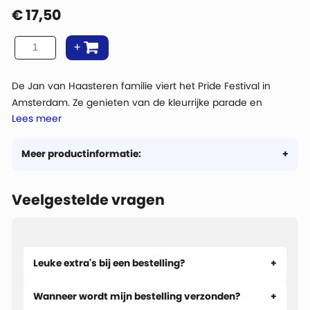
€
17,50
De Jan van Haasteren familie viert het Pride Festival in
Amsterdam. Ze genieten van de kleurrijke parade en
Lees meer
sommige familieleden zijn zelfs aanwezig! Wat een manier
om de vrijheid van liefde te vieren.
Meer productinformatie:
Veelgestelde vragen
Leuke extra's bij een bestelling?
Wanneer wordt mijn bestelling verzonden?