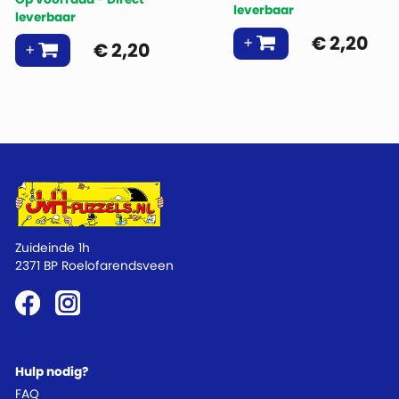
leverbaar
leverbaar
€
2,20
€
2,20
Zuideinde 1h
2371 BP Roelofarendsveen
Hulp nodig?
FAQ