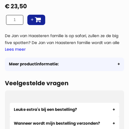
€
23,50
De Jan van Haasteren familie is op safari, zullen ze de big
five spotten? De Jan van Haasteren familie wordt van alle
Lees meer
kanten weggeblazen in deze storm, als dat maar goed
afloopt!
Meer productinformatie:
Veelgestelde vragen
Leuke extra's bij een bestelling?
Wanneer wordt mijn bestelling verzonden?