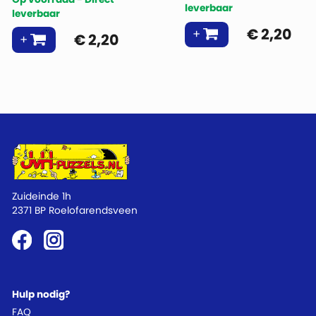
leverbaar
leverbaar
€
2,20
€
2,20
Zuideinde 1h
2371 BP Roelofarendsveen
Hulp nodig?
FAQ