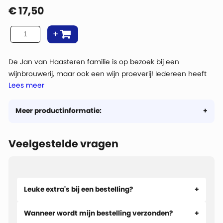
€
17,50
De Jan van Haasteren familie is op bezoek bij een
wijnbrouwerij, maar ook een wijn proeverij! Iedereen heeft
Lees meer
het naar zijn zin, zelfs de belastinginspecteur!
Meer productinformatie:
Veelgestelde vragen
Leuke extra's bij een bestelling?
Wanneer wordt mijn bestelling verzonden?