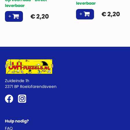
leverbaar
leverbaar
€
2,20
€
2,20
Zuideinde 1h
2371 BP Roelofarendsveen
Hulp nodig?
FAQ