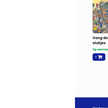
Vang de
stukjes
Op voorraa