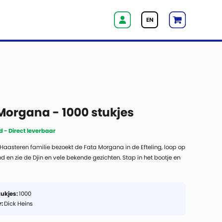
EN
Morgana - 1000 stukjes
 - Direct leverbaar
Haasteren familie bezoekt de Fata Morgana in de Efteling, loop op
nd en zie de Djin en vele bekende gezichten. Stap in het bootje en
e verboden stad met vele geheimen, maar pas op de voor de
tukjes:
1000
r:
Dick Heins