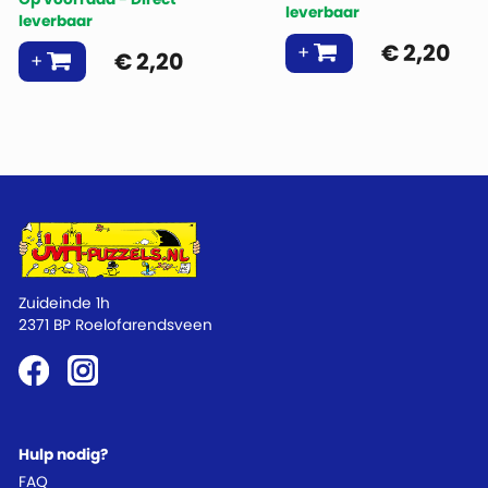
leverbaar
leverbaar
€
2,20
€
2,20
Zuideinde 1h
2371 BP Roelofarendsveen
Hulp nodig?
FAQ