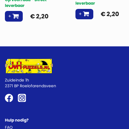
leverbaar
leverbaar
€
2,20
€
2,20
Zuideinde 1h
2371 BP Roelofarendsveen
Hulp nodig?
FAQ