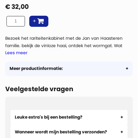
€
32,00
Bezoek het rariteitenkabinet met de Jan van Haasteren
familie. bekijk de vinloze haai, ontdek het wormgat. Wat
Lees meer
voor effect heeft de magische spiegel en waar is de
onzichtbare cape gebleven?
Meer productinformatie:
Veelgestelde vragen
Leuke extra's bij een bestelling?
Wanneer wordt mijn bestelling verzonden?