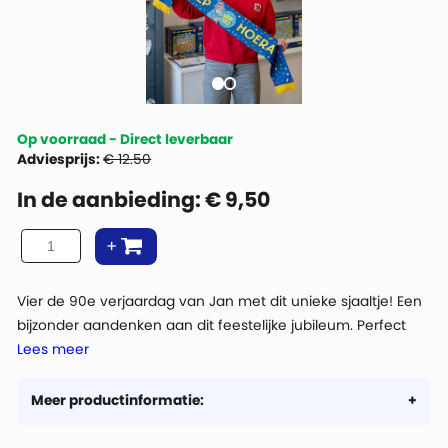
Op voorraad - Direct leverbaar
Adviesprijs:
€ 12.50
In de aanbieding:
€
9,50
Vier de 90e verjaardag van Jan met dit unieke sjaaltje! Een
bijzonder aandenken aan dit feestelijke jubileum. Perfect
Lees meer
voor elke fan en een must-have voor je collectie.
De sjaals zijn dubbelzijdig ontworpen: aan de ene kant staat
Meer productinformatie:
de tekst “Hiep Hiep Hoera” met het Jan 90-logo, en aan de
andere kant staat de tekst ''Jan van Haasteren''.