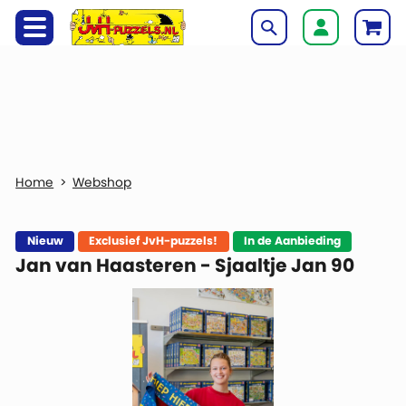
Webshop
Nieuw
Exclusief JvH-puzzels!
In de Aanbieding
Jan van Haasteren - Sjaaltje Jan 90