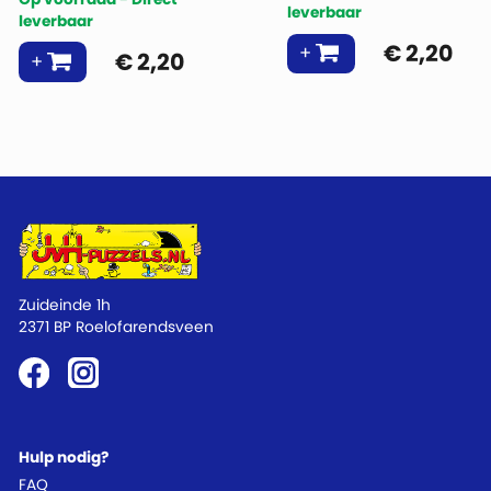
leverbaar
leverbaar
€
2,20
€
2,20
Zuideinde 1h
2371 BP Roelofarendsveen
Hulp nodig?
FAQ