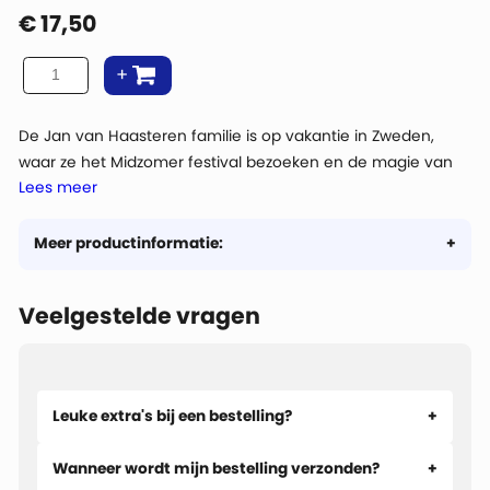
€
17,50
De Jan van Haasteren familie is op vakantie in Zweden,
waar ze het Midzomer festival bezoeken en de magie van
Lees meer
de langste dag van het jaar ervaren. Een band speelt
traditionele muziek, er wordt gedanst en de meiboom is
opgetuigd. Schoonmoeder is te vinden bij de tafel vol met
Meer productinformatie:
lekkers, maar een boze eland loopt langs. Zal dit wel goed
gaan?
Veelgestelde vragen
Leuke extra's bij een bestelling?
Wanneer wordt mijn bestelling verzonden?