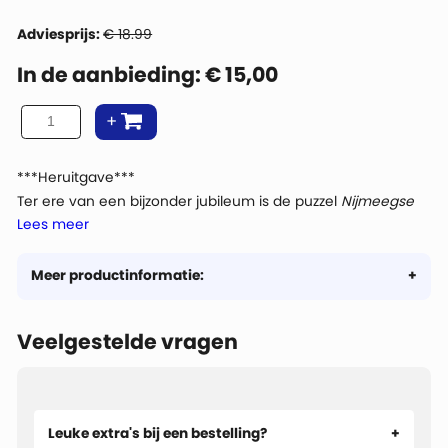
Adviesprijs:
€ 18.99
In de aanbieding:
€
15,00
***Heruitgave***
Ter ere van een bijzonder jubileum is de puzzel
Nijmeegse
Lees meer
Vierdaagse
gepersonaliseerd met een aantal details en
opnieuw uitgebracht als ‘Nijmegen 100 jaar gaststad van de
4Daagse’ in 1000 stukjes. In 1925 wordt Nijmegen dé vaste
Meer productinformatie:
startplaats van de 4Daagse. Arnhem, Utrecht, Amersfoort,
Den Bosch, Breda, allemaal zijn ze startplaats geweest. Maar
Veelgestelde vragen
nergens was de gastvrijheid zo groot als in Nijmegen. De
afbeelding is getekend door Rob Derks in 2016.
Leuke extra's bij een bestelling?