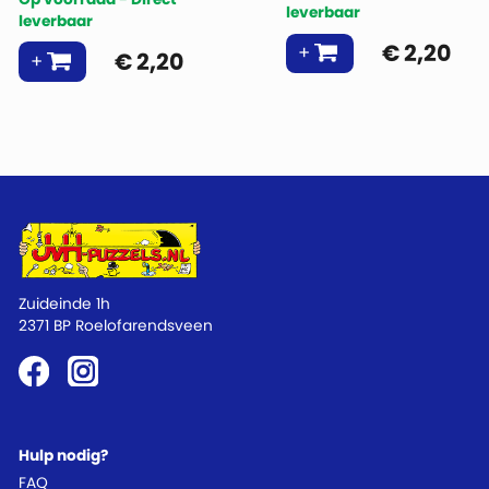
leverbaar
leverbaar
€
2,20
€
2,20
Zuideinde 1h
2371 BP Roelofarendsveen
Hulp nodig?
FAQ