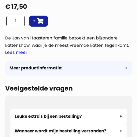
€
17,50
De Jan van Haasteren familie bezoekt een bijzondere
kattenshow, waar je de meest vreemde katten tegenkomt.
Lees meer
Welk cijfer zou Jan van Haasteren aan de katten geven?
Meer productinformatie:
Veelgestelde vragen
Leuke extra's bij een bestelling?
Wanneer wordt mijn bestelling verzonden?