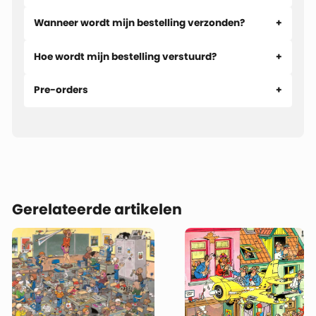
van, terwijl langs de lijn minstens zoveel gebeurt als tijdens
Wanneer wordt mijn bestelling verzonden?
de wedstrijd zelf.
Hoe wordt mijn bestelling verstuurd?
Deze puzzel is al in 1997 getekend, waardoor nog niet alle
bekende vaste karakters aanwezig zijn. Toch ontdek je al
Pre-orders
volop typische Jan van Haasteren-humor en genoeg
grappige details om je bezig te houden. Hoe langer je kijkt,
hoe meer er gebeurt!
Gerelateerde artikelen