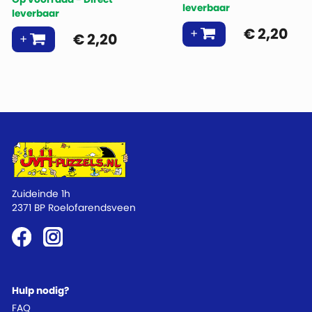
leverbaar
leverbaar
€
2,20
€
2,20
Zuideinde 1h
2371 BP Roelofarendsveen
Hulp nodig?
FAQ