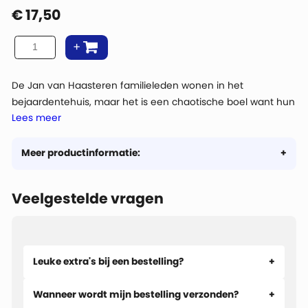
€
17,50
De Jan van Haasteren familieleden wonen in het
bejaardentehuis, maar het is een chaotische boel want hun
Lees meer
streken zijn er niet minder om. Jan van Haasteren doet zijn
best om ook op deze leeftijd nog actief te blijven.
Meer productinformatie:
Veelgestelde vragen
Leuke extra's bij een bestelling?
Wanneer wordt mijn bestelling verzonden?