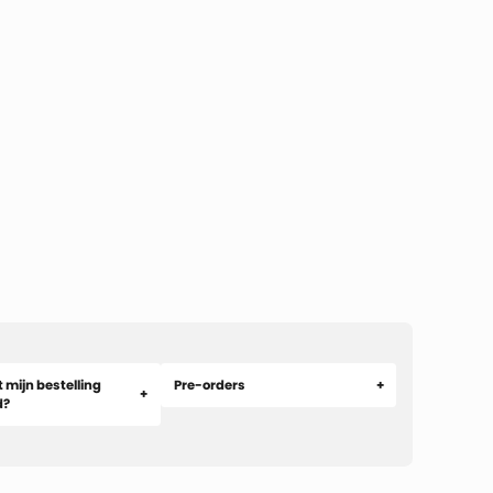
 mijn bestelling
Pre-orders
d?