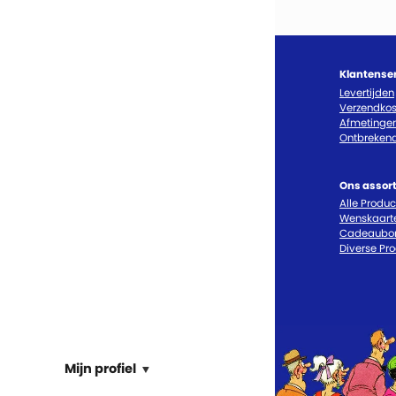
Klantense
Levertijden
Verzendkos
Afmetinge
Ontbrekend
Ons assor
Alle Produ
Wenskaart
Cadeaubo
Diverse Pr
Mijn profiel