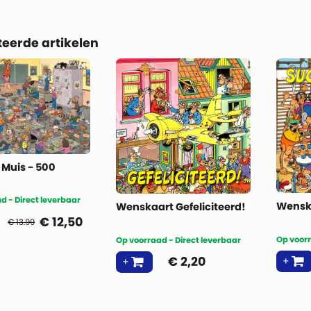
teerde artikelen
 Muis - 500
d - Direct leverbaar
Wensk
Wenskaart Gefeliciteerd!
€
12,50
€ 13.99
Op voorr
Op voorraad - Direct leverbaar
€
2,20