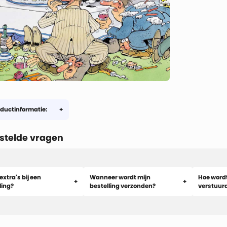
ductinformatie:
stelde vragen
extra's bij een
Wanneer wordt mijn
Hoe wordt
ling?
bestelling verzonden?
verstuur