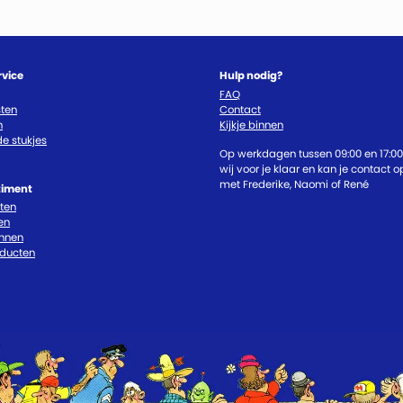
rvice
Hulp nodig?
FAQ
ten
Contact
n
Kijkje binnen
e stukjes
Op werkdagen tussen 09:00 en 17:00
wij voor je klaar en kan je contact
met Frederike, Naomi of René
timent
cten
en
nnen
oducten