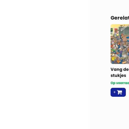
Gerela
Vang de
stukjes
Op voorraa