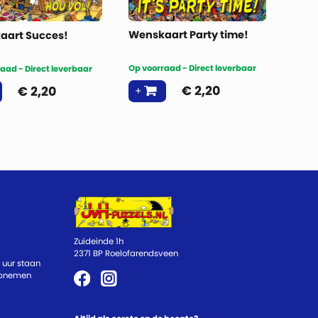
Wenskaart Party time!
aart Succes!
Op voorraad - Direct leverbaar
aad - Direct leverbaar
€
2,20
€
2,20
Zuideinde 1h
2371 BP Roelofarendsveen
 uur staan
 opnemen