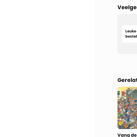
Veelge
Leuke 
bestel
Gerela
Vang de