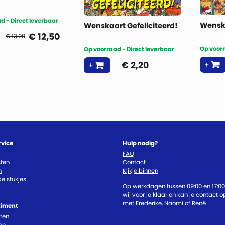
d - Direct leverbaar
Wensk
Wenskaart Gefeliciteerd!
€
12,50
€ 13.99
Op voorr
Op voorraad - Direct leverbaar
€
2,20
rvice
Hulp nodig?
FAQ
ten
Contact
n
Kijkje binnen
e stukjes
Op werkdagen tussen 09:00 en 17:00
wij voor je klaar en kan je contact
met Frederike, Naomi of René
timent
cten
en