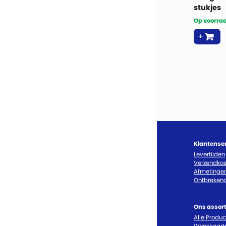
stukjes
Op voorraa
Klantense
Levertijden
Verzendkos
Afmetinge
Ontbrekend
Ons assor
Alle Produ
Wenskaart