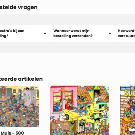
stelde vragen
extra's bij een
Wanneer wordt mijn
Hoe wordt
ling?
bestelling verzonden?
verstuur
teerde artikelen
 Muis - 500