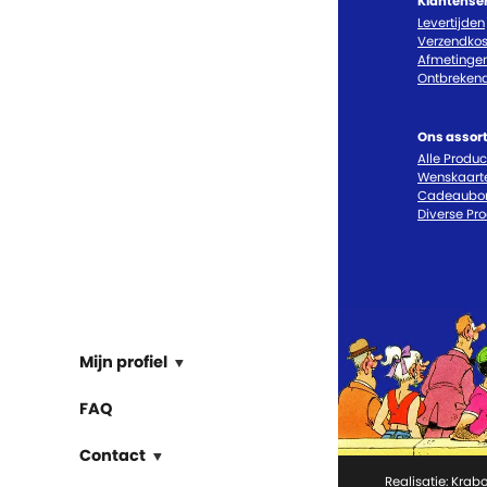
Klantense
Levertijden
Verzendkos
Afmetinge
Ontbrekend
Ons assor
Alle Produ
Wenskaart
Cadeaubo
Diverse Pr
Mijn profiel
FAQ
Contact
Realisatie:
Krabo