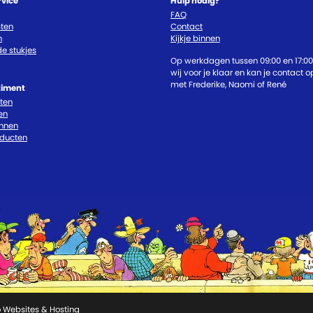
rvice
Hulp nodig?
FAQ
ten
Contact
n
Kijkje binnen
e stukjes
Op werkdagen tussen 09:00 en 17:00
wij voor je klaar en kan je contact
met Frederike, Naomi of René
timent
cten
en
nnen
oducten
 Websites & Hosting