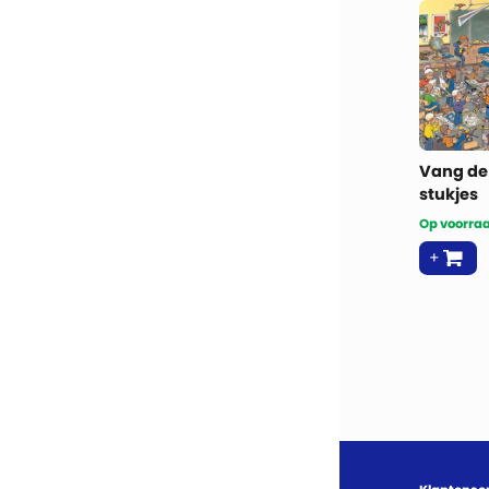
Vang de
stukjes
Op voorraa