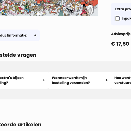
Extra pr
Inpa
Adviesprijs
ductinformatie:
€
17,50
stelde vragen
extra's bij een
Wanneer wordt mijn
Hoe wordt
ling?
bestelling verzonden?
verstuur
teerde artikelen