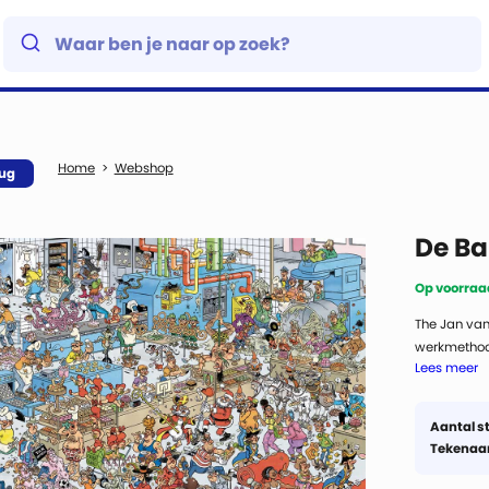
Webshop
rug
De Ba
Op voorraad
The Jan van
werkmethode
Lees meer
Haasteren he
is?
Aantal s
Tekenaa