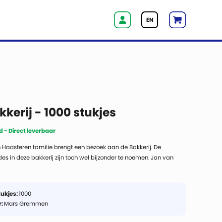
EN
kkerij - 1000 stukjes
 - Direct leverbaar
 Haasteren familie brengt een bezoek aan de Bakkerij. De
s in deze bakkerij zijn toch wel bijzonder te noemen. Jan van
eft het goed naar zijn zin maar of het spook hier nou zo blij mee
tukjes:
1000
r:
Mars Gremmen