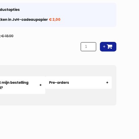
oductopties
kken in JvH-cadeaupapier
€ 2,00
:
€ 18.99
 mijn bestelling
Pre-orders
d?