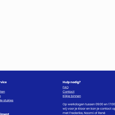
rvice
Hulp nodig?
FAQ
ten
Contact
n
Kijkje binnen
e stukjes
Op werkdagen tussen 09:00 en 17:00
wij voor je klaar en kan je contact
met Frederike, Naomi of René
timent