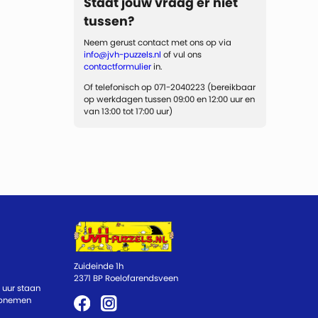
Staat jouw vraag er niet
tussen?
Neem gerust contact met ons op via
info@jvh-puzzels.nl
of vul ons
contactformulier
in.
Of telefonisch op 071-2040223 (bereikbaar
op werkdagen tussen 09:00 en 12:00 uur en
van 13:00 tot 17:00 uur)
Zuideinde 1h
2371 BP Roelofarendsveen
 uur staan
 opnemen