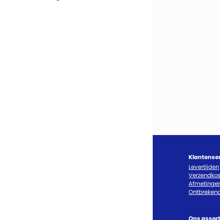
Klantense
Levertijden
Verzendkos
Afmetinge
Ontbrekend
Ons assor