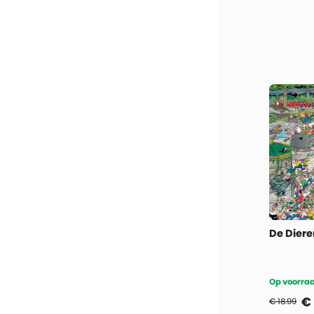
De Diere
Op voorraa
€
€ 18.99