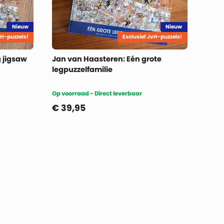
Nieuw
Nieuw
vH-puzzels!
Exclusief JvH-puzzels!
 jigsaw
Jan van Haasteren: Eén grote
legpuzzelfamilie
Op voorraad - Direct leverbaar
€
39,95