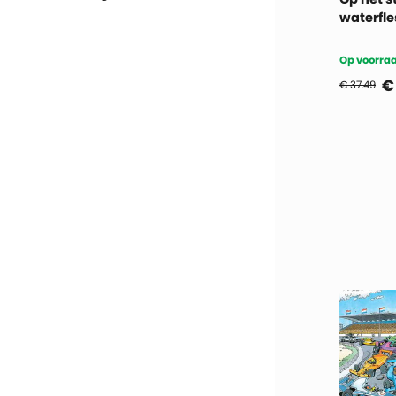
waterfle
Op voorraa
€
€ 37.49