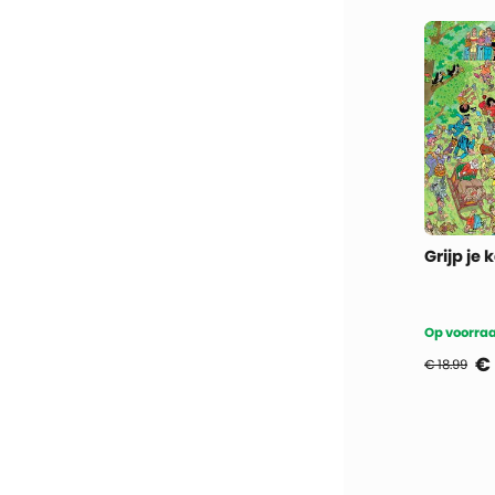
Grijp je 
Op voorraa
€
€ 18.99