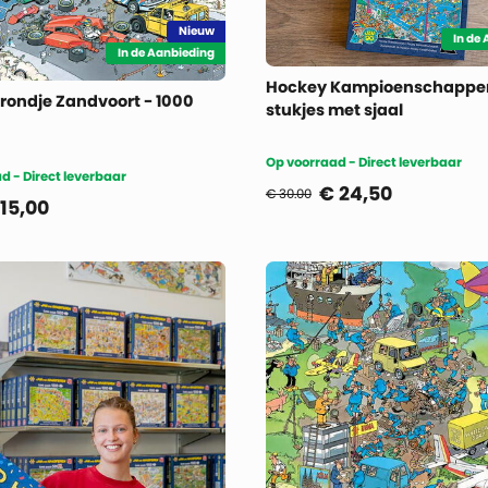
Nieuw
In de
In de Aanbieding
Hockey Kampioenschappen
rondje Zandvoort - 1000
stukjes met sjaal
Op voorraad - Direct leverbaar
d - Direct leverbaar
€
24,50
€ 30.00
15,00