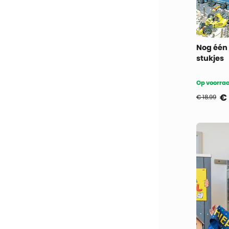
Nog één 
stukjes
Op voorraa
€
€ 18.99