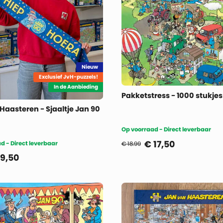
Nieuw
Exclusief JvH-puzzels!
In de Aanbieding
Pakketstress - 1000 stukjes
Haasteren - Sjaaltje Jan 90
Op voorraad - Direct leverbaar
€
17,50
d - Direct leverbaar
€ 18.99
9,50