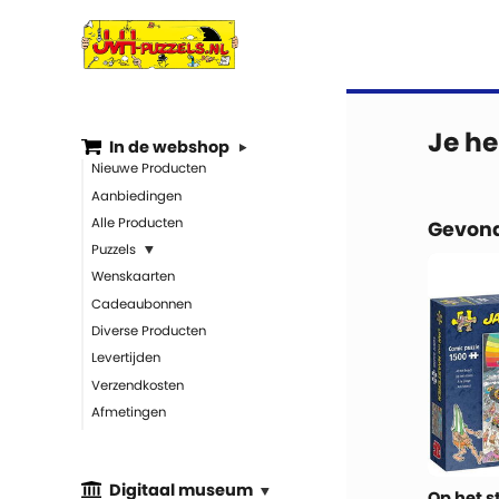
Je he
In de webshop
Nieuwe Producten
Aanbiedingen
Alle Producten
Gevond
Puzzels
Wenskaarten
Cadeaubonnen
Diverse Producten
Levertijden
Verzendkosten
Afmetingen
Digitaal museum
Op het s