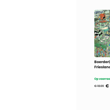
Boerderi
Frieslan
Op voorraa
€
€ 18.99