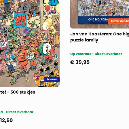
Exclusief J
Jan van Haasteren: One big
puzzle family
Op voorraad - Direct leverbaar
€
39,95
Nieuw
Fijne 90ste! - 500 stukjes
d - Direct leverbaar
12,50