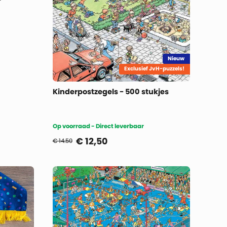
Nieuw
Exclusief JvH-puzzels!
Kinderpostzegels - 500 stukjes
Op voorraad - Direct leverbaar
€
12,50
€ 14.50