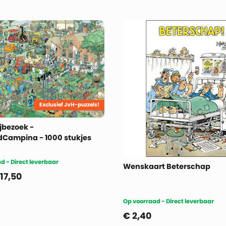
Exclusief JvH-puzzels!
jbezoek -
dCampina - 1000 stukjes
d - Direct leverbaar
Wenskaart Beterschap
17,50
Op voorraad - Direct leverbaar
€
2,40