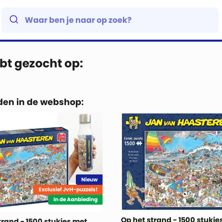
bt gezocht op:
en in de webshop:
Nieuw
Exclusief JvH-puzzels!
In de Aanbieding
Op het strand - 1500 stukje
trand - 1500 stukjes met